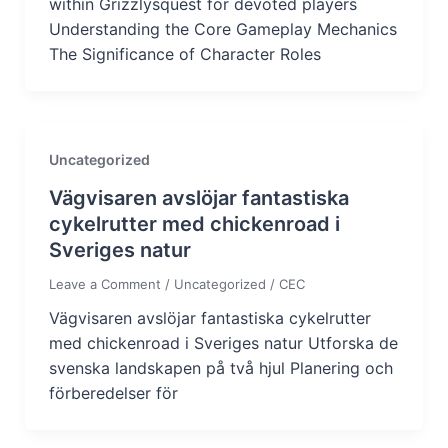
within Grizzlysquest for devoted players
Understanding the Core Gameplay Mechanics
The Significance of Character Roles
Uncategorized
Vägvisaren avslöjar fantastiska
cykelrutter med chickenroad i
Sveriges natur
Leave a Comment
/
Uncategorized
/
CEC
Vägvisaren avslöjar fantastiska cykelrutter
med chickenroad i Sveriges natur Utforska de
svenska landskapen på två hjul Planering och
förberedelser för