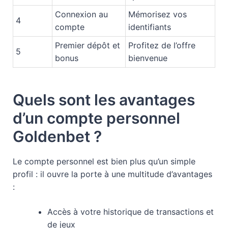
Connexion au
Mémorisez vos
4
compte
identifiants
Premier dépôt et
Profitez de l’offre
5
bonus
bienvenue
Quels sont les avantages
d’un compte personnel
Goldenbet ?
Le compte personnel est bien plus qu’un simple
profil : il ouvre la porte à une multitude d’avantages
:
Accès à votre historique de transactions et
de jeux