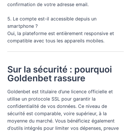
confirmation de votre adresse email.
5. Le compte est-il accessible depuis un
smartphone ?
Oui, la plateforme est entièrement responsive et
compatible avec tous les appareils mobiles.
Sur la sécurité : pourquoi
Goldenbet rassure
Goldenbet est titulaire d’une licence officielle et
utilise un protocole SSL pour garantir la
confidentialité de vos données. Ce niveau de
sécurité est comparable, voire supérieur, à la
moyenne du marché. Vous bénéficiez également
d’outils intégrés pour limiter vos dépenses, preuve