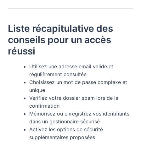
Liste récapitulative des
conseils pour un accès
réussi
Utilisez une adresse email valide et
régulièrement consultée
Choisissez un mot de passe complexe et
unique
Vérifiez votre dossier spam lors de la
confirmation
Mémorisez ou enregistrez vos identifiants
dans un gestionnaire sécurisé
Activez les options de sécurité
supplémentaires proposées