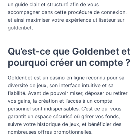
un guide clair et structuré afin de vous
accompagner dans cette procédure de connexion,
et ainsi maximiser votre expérience utilisateur sur
goldenbet
.
Qu’est-ce que Goldenbet et
pourquoi créer un compte ?
Goldenbet est un casino en ligne reconnu pour sa
diversité de jeux, son interface intuitive et sa
fiabilité. Avant de pouvoir miser, déposer ou retirer
vos gains, la création et l’accès à un compte
personnel sont indispensables. C’est ce qui vous
garantit un espace sécurisé où gérer vos fonds,
suivre votre historique de jeux, et bénéficier des
nombreuses offres promotionnelles.