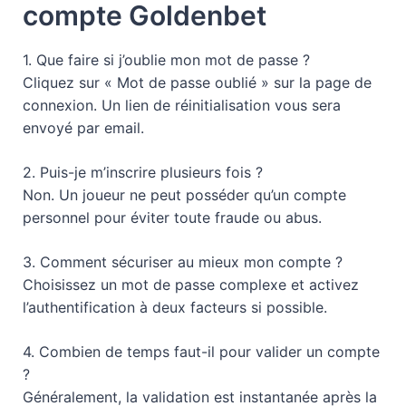
compte Goldenbet
1. Que faire si j’oublie mon mot de passe ?
Cliquez sur « Mot de passe oublié » sur la page de
connexion. Un lien de réinitialisation vous sera
envoyé par email.
2. Puis-je m’inscrire plusieurs fois ?
Non. Un joueur ne peut posséder qu’un compte
personnel pour éviter toute fraude ou abus.
3. Comment sécuriser au mieux mon compte ?
Choisissez un mot de passe complexe et activez
l’authentification à deux facteurs si possible.
4. Combien de temps faut-il pour valider un compte
?
Généralement, la validation est instantanée après la