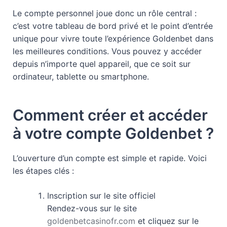
Le compte personnel joue donc un rôle central :
c’est votre tableau de bord privé et le point d’entrée
unique pour vivre toute l’expérience Goldenbet dans
les meilleures conditions. Vous pouvez y accéder
depuis n’importe quel appareil, que ce soit sur
ordinateur, tablette ou smartphone.
Comment créer et accéder
à votre compte Goldenbet ?
L’ouverture d’un compte est simple et rapide. Voici
les étapes clés :
Inscription sur le site officiel
Rendez-vous sur le site
goldenbetcasinofr.com
et cliquez sur le