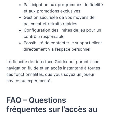
Participation aux programmes de fidélité
et aux promotions exclusives
Gestion sécurisée de vos moyens de
paiement et retraits rapides
Configuration des limites de jeu pour un
contrôle responsable
Possibilité de contacter le support client
directement via l’espace personnel
L’efficacité de l’interface Goldenbet garantit une
navigation fluide et un accès instantané à toutes
ces fonctionnalités, que vous soyez un joueur
novice ou expérimenté.
FAQ – Questions
fréquentes sur l’accès au