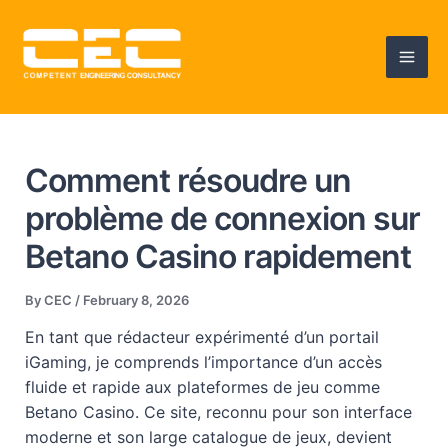
Skip
Post
Mai
to
navigation
Men
content
CEC
Comment résoudre un
problème de connexion sur
Betano Casino rapidement
By
CEC
/
February 8, 2026
En tant que rédacteur expérimenté d’un portail
iGaming, je comprends l’importance d’un accès
fluide et rapide aux plateformes de jeu comme
Betano Casino. Ce site, reconnu pour son interface
moderne et son large catalogue de jeux, devient