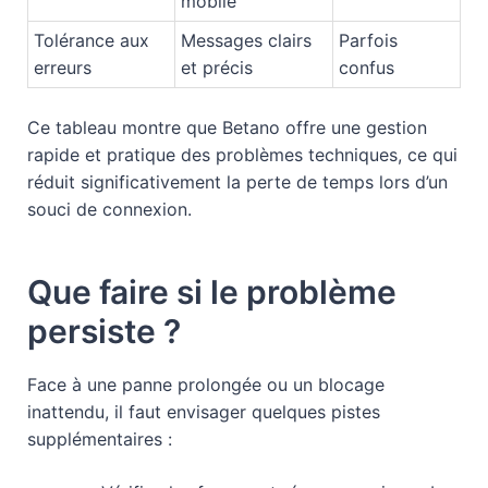
mobile
Tolérance aux
Messages clairs
Parfois
erreurs
et précis
confus
Ce tableau montre que Betano offre une gestion
rapide et pratique des problèmes techniques, ce qui
réduit significativement la perte de temps lors d’un
souci de connexion.
Que faire si le problème
persiste ?
Face à une panne prolongée ou un blocage
inattendu, il faut envisager quelques pistes
supplémentaires :