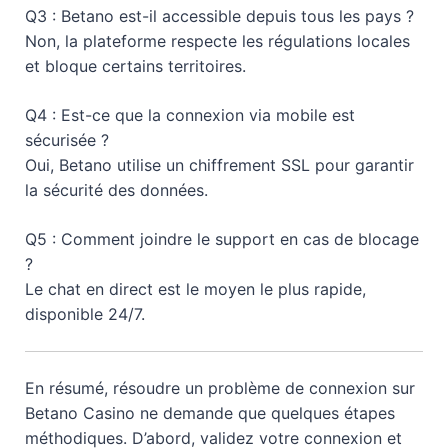
Q3 : Betano est-il accessible depuis tous les pays ?
Non, la plateforme respecte les régulations locales
et bloque certains territoires.
Q4 : Est-ce que la connexion via mobile est
sécurisée ?
Oui, Betano utilise un chiffrement SSL pour garantir
la sécurité des données.
Q5 : Comment joindre le support en cas de blocage
?
Le chat en direct est le moyen le plus rapide,
disponible 24/7.
En résumé, résoudre un problème de connexion sur
Betano Casino ne demande que quelques étapes
méthodiques. D’abord, validez votre connexion et