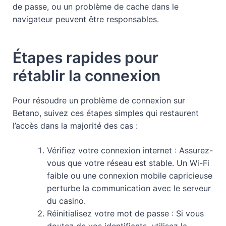
de passe, ou un problème de cache dans le
navigateur peuvent être responsables.
Étapes rapides pour
rétablir la connexion
Pour résoudre un problème de connexion sur
Betano, suivez ces étapes simples qui restaurent
l’accès dans la majorité des cas :
Vérifiez votre connexion internet : Assurez-
vous que votre réseau est stable. Un Wi-Fi
faible ou une connexion mobile capricieuse
perturbe la communication avec le serveur
du casino.
Réinitialisez votre mot de passe : Si vous