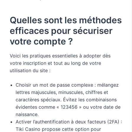
Quelles sont les méthodes
efficaces pour sécuriser
votre compte ?
Voici les pratiques essentielles à adopter dès
votre inscription et tout au long de votre
utilisation du site :
Choisir un mot de passe complexe : mélangez
lettres majuscules, minuscules, chiffres et
caractères spéciaux. Évitez les combinaisons
évidentes comme « 123456 » ou votre date de
naissance.
Activer l’authentification à deux facteurs (2FA) :
Tiki Casino propose cette option pour