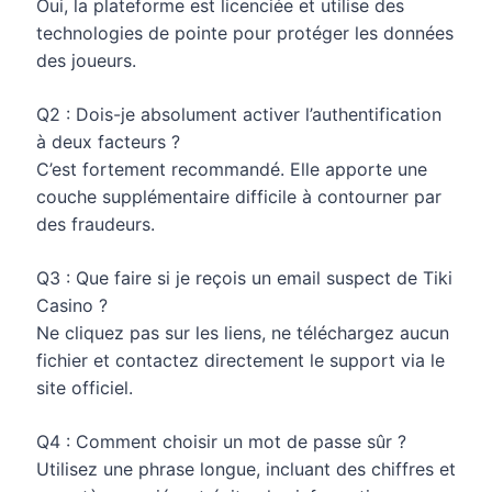
Oui, la plateforme est licenciée et utilise des
technologies de pointe pour protéger les données
des joueurs.
Q2 : Dois-je absolument activer l’authentification
à deux facteurs ?
C’est fortement recommandé. Elle apporte une
couche supplémentaire difficile à contourner par
des fraudeurs.
Q3 : Que faire si je reçois un email suspect de Tiki
Casino ?
Ne cliquez pas sur les liens, ne téléchargez aucun
fichier et contactez directement le support via le
site officiel.
Q4 : Comment choisir un mot de passe sûr ?
Utilisez une phrase longue, incluant des chiffres et