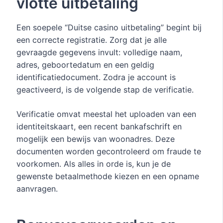
vlotte uitbetaling
Een soepele “Duitse casino uitbetaling” begint bij
een correcte registratie. Zorg dat je alle
gevraagde gegevens invult: volledige naam,
adres, geboortedatum en een geldig
identificatiedocument. Zodra je account is
geactiveerd, is de volgende stap de verificatie.
Verificatie omvat meestal het uploaden van een
identiteitskaart, een recent bankafschrift en
mogelijk een bewijs van woonadres. Deze
documenten worden gecontroleerd om fraude te
voorkomen. Als alles in orde is, kun je de
gewenste betaalmethode kiezen en een opname
aanvragen.