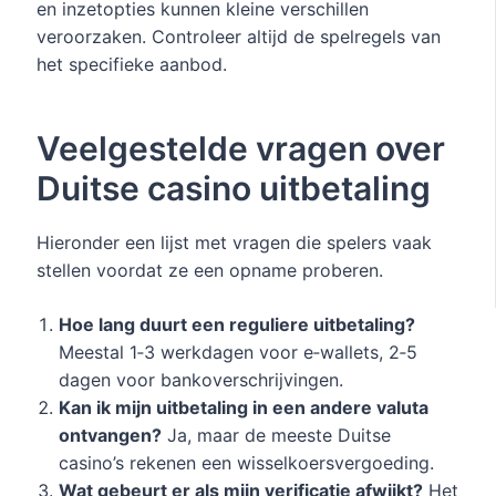
en inzetopties kunnen kleine verschillen
veroorzaken. Controleer altijd de spelregels van
het specifieke aanbod.
Veelgestelde vragen over
Duitse casino uitbetaling
Hieronder een lijst met vragen die spelers vaak
stellen voordat ze een opname proberen.
Hoe lang duurt een reguliere uitbetaling?
Meestal 1‑3 werkdagen voor e‑wallets, 2‑5
dagen voor bankoverschrijvingen.
Kan ik mijn uitbetaling in een andere valuta
ontvangen?
Ja, maar de meeste Duitse
casino’s rekenen een wisselkoersvergoeding.
Wat gebeurt er als mijn verificatie afwijkt?
Het