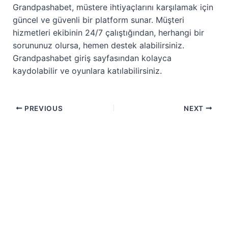
Grandpashabet, müstere ihtiyaçlarını karşılamak için
güncel ve güvenli bir platform sunar. Müşteri
hizmetleri ekibinin 24/7 çalıştığından, herhangi bir
sorununuz olursa, hemen destek alabilirsiniz.
Grandpashabet giriş sayfasından kolayca
kaydolabilir ve oyunlara katılabilirsiniz.
PREVIOUS
NEXT