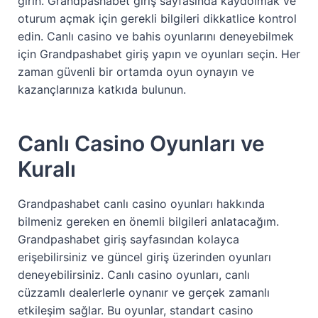
girin. Grandpashabet giriş sayfasında kaydolmak ve
oturum açmak için gerekli bilgileri dikkatlice kontrol
edin. Canlı casino ve bahis oyunlarını deneyebilmek
için Grandpashabet giriş yapın ve oyunları seçin. Her
zaman güvenli bir ortamda oyun oynayın ve
kazançlarınıza katkıda bulunun.
Canlı Casino Oyunları ve
Kuralı
Grandpashabet canlı casino oyunları hakkında
bilmeniz gereken en önemli bilgileri anlatacağım.
Grandpashabet giriş sayfasından kolayca
erişebilirsiniz ve güncel giriş üzerinden oyunları
deneyebilirsiniz. Canlı casino oyunları, canlı
cüzzamlı dealerlerle oynanır ve gerçek zamanlı
etkileşim sağlar. Bu oyunlar, standart casino