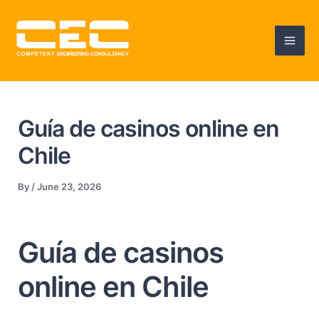
Skip
Post
Mai
to
navigation
Men
content
CEC
Guía de casinos online en
Chile
By
/
June 23, 2026
Guía de casinos
online en Chile