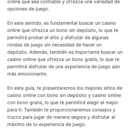
online que sea confiable y ofrezca una variedad de
opciones de juego.
En este sentido, es fundamental buscar un casino
online que ofrezca un bono sin depósito, lo que te
permitirá probar el sitio y disfrutar de algunas
rondas de juego sin necesidad de hacer un
depósito. Además, también es importante buscar un
casino online que ofrezca un bono gratis, lo que te
permitirá disfrutar de una experiencia de juego aún
más emocionante.
En esta guía, te presentaremos los mejores sitios de
casino online con bono sin depósito y casino online
con bono gratis, lo que te permitirá elegir el mejor
para ti. También te proporcionaremos consejos y
trucos para jugar de manera segura y disfrutar al
máximo de tu experiencia de juego.