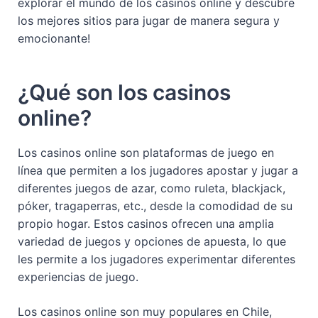
explorar el mundo de los casinos online y descubre
los mejores sitios para jugar de manera segura y
emocionante!
¿Qué son los casinos
online?
Los casinos online son plataformas de juego en
línea que permiten a los jugadores apostar y jugar a
diferentes juegos de azar, como ruleta, blackjack,
póker, tragaperras, etc., desde la comodidad de su
propio hogar. Estos casinos ofrecen una amplia
variedad de juegos y opciones de apuesta, lo que
les permite a los jugadores experimentar diferentes
experiencias de juego.
Los casinos online son muy populares en Chile,