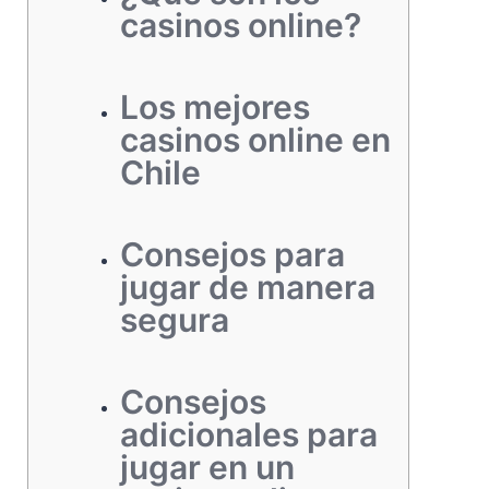
casinos online?
Los mejores
casinos online en
Chile
Consejos para
jugar de manera
segura
Consejos
adicionales para
jugar en un