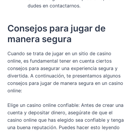
dudes en contactarnos.
Consejos para jugar de
manera segura
Cuando se trata de jugar en un sitio de casino
online, es fundamental tener en cuenta ciertos
consejos para asegurar una experiencia segura y
divertida. A continuación, te presentamos algunos
consejos para jugar de manera segura en un casino
online:
Elige un casino online confiable: Antes de crear una
cuenta y depositar dinero, asegúrate de que el
casino online que has elegido sea confiable y tenga
una buena reputación. Puedes hacer esto leyendo