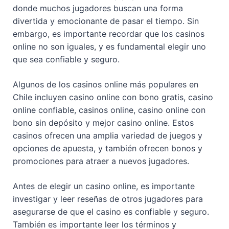
donde muchos jugadores buscan una forma
divertida y emocionante de pasar el tiempo. Sin
embargo, es importante recordar que los casinos
online no son iguales, y es fundamental elegir uno
que sea confiable y seguro.
Algunos de los casinos online más populares en
Chile incluyen casino online con bono gratis, casino
online confiable, casinos online, casino online con
bono sin depósito y mejor casino online. Estos
casinos ofrecen una amplia variedad de juegos y
opciones de apuesta, y también ofrecen bonos y
promociones para atraer a nuevos jugadores.
Antes de elegir un casino online, es importante
investigar y leer reseñas de otros jugadores para
asegurarse de que el casino es confiable y seguro.
También es importante leer los términos y