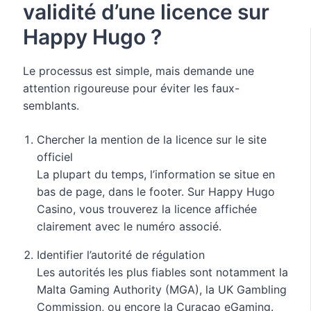
validité d’une licence sur
Happy Hugo ?
Le processus est simple, mais demande une
attention rigoureuse pour éviter les faux-
semblants.
Chercher la mention de la licence sur le site
officiel
La plupart du temps, l’information se situe en
bas de page, dans le footer. Sur Happy Hugo
Casino, vous trouverez la licence affichée
clairement avec le numéro associé.
Identifier l’autorité de régulation
Les autorités les plus fiables sont notamment la
Malta Gaming Authority (MGA), la UK Gambling
Commission, ou encore la Curaçao eGaming.