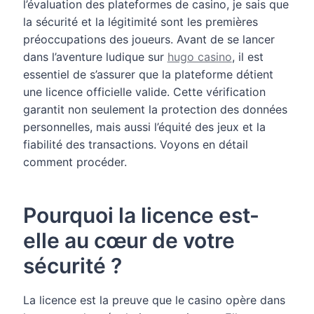
l’évaluation des plateformes de casino, je sais que
la sécurité et la légitimité sont les premières
préoccupations des joueurs. Avant de se lancer
dans l’aventure ludique sur
hugo casino
, il est
essentiel de s’assurer que la plateforme détient
une licence officielle valide. Cette vérification
garantit non seulement la protection des données
personnelles, mais aussi l’équité des jeux et la
fiabilité des transactions. Voyons en détail
comment procéder.
Pourquoi la licence est-
elle au cœur de votre
sécurité ?
La licence est la preuve que le casino opère dans