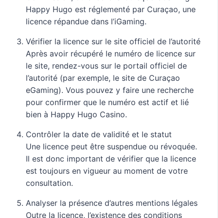
Happy Hugo est réglementé par Curaçao, une
licence répandue dans l’iGaming.
Vérifier la licence sur le site officiel de l’autorité
Après avoir récupéré le numéro de licence sur
le site, rendez-vous sur le portail officiel de
l’autorité (par exemple, le site de Curaçao
eGaming). Vous pouvez y faire une recherche
pour confirmer que le numéro est actif et lié
bien à Happy Hugo Casino.
Contrôler la date de validité et le statut
Une licence peut être suspendue ou révoquée.
Il est donc important de vérifier que la licence
est toujours en vigueur au moment de votre
consultation.
Analyser la présence d’autres mentions légales
Outre la licence, l’existence des conditions