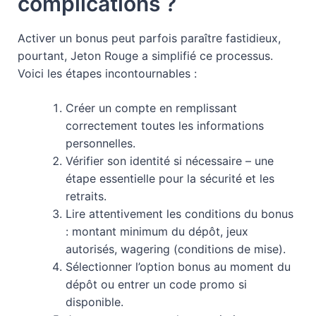
complications ?
Activer un bonus peut parfois paraître fastidieux,
pourtant, Jeton Rouge a simplifié ce processus.
Voici les étapes incontournables :
Créer un compte en remplissant
correctement toutes les informations
personnelles.
Vérifier son identité si nécessaire – une
étape essentielle pour la sécurité et les
retraits.
Lire attentivement les conditions du bonus
: montant minimum du dépôt, jeux
autorisés, wagering (conditions de mise).
Sélectionner l’option bonus au moment du
dépôt ou entrer un code promo si
disponible.