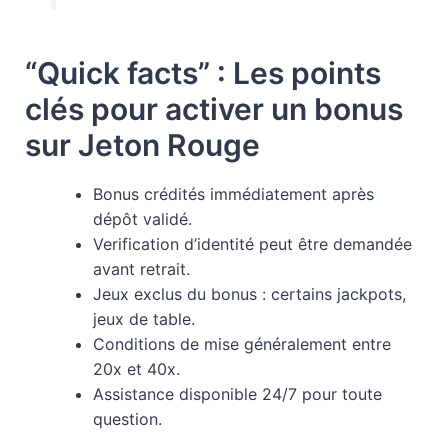
“Quick facts” : Les points
clés pour activer un bonus
sur Jeton Rouge
Bonus crédités immédiatement après
dépôt validé.
Verification d’identité peut être demandée
avant retrait.
Jeux exclus du bonus : certains jackpots,
jeux de table.
Conditions de mise généralement entre
20x et 40x.
Assistance disponible 24/7 pour toute
question.