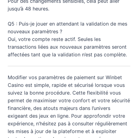
Pour des changements sensibles, cela peut aller
jusqu’à 48 heures.
Q5 : Puis-je jouer en attendant la validation de mes
nouveaux paramètres ?
Oui, votre compte reste actif. Seules les
transactions liées aux nouveaux paramètres seront
affectées tant que la validation n’est pas complète.
Modifier vos paramètres de paiement sur Winbet
Casino est simple, rapide et sécurisé lorsque vous
suivez la bonne procédure. Cette flexibilité vous
permet de maximiser votre confort et votre sécurité
financière, des atouts majeurs dans l’univers
exigeant des jeux en ligne. Pour approfondir votre
expérience, n’hésitez pas à consulter régulièrement
les mises à jour de la plateforme et à exploiter