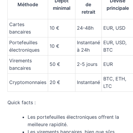
Dépôt
Devise
Méthode
de
minimal
principale
retrait
Cartes
10 €
24-48h
EUR, USD
bancaires
Portefeuilles
Instantané
EUR, USD,
10 €
électroniques
à 24h
BTC
Virements
50 €
2-5 jours
EUR
bancaires
BTC, ETH,
Cryptomonnaies
20 €
Instantané
LTC
Quick facts :
Les portefeuilles électroniques offrent la
meilleure rapidité.
Les virements bancaires, bien que sûrs,