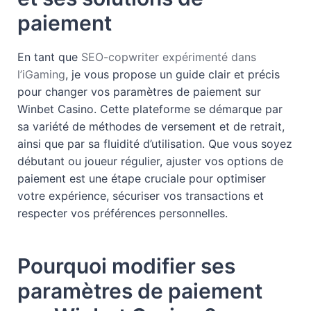
paiement
En tant que
SEO-copwriter expérimenté dans
l’iGaming
, je vous propose un guide clair et précis
pour changer vos paramètres de paiement sur
Winbet Casino. Cette plateforme se démarque par
sa variété de méthodes de versement et de retrait,
ainsi que par sa fluidité d’utilisation. Que vous soyez
débutant ou joueur régulier, ajuster vos options de
paiement est une étape cruciale pour optimiser
votre expérience, sécuriser vos transactions et
respecter vos préférences personnelles.
Pourquoi modifier ses
paramètres de paiement