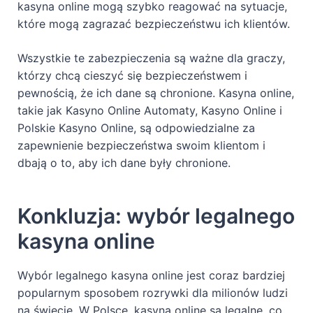
kasyna online mogą szybko reagować na sytuacje,
które mogą zagrazać bezpieczeństwu ich klientów.
Wszystkie te zabezpieczenia są ważne dla graczy,
którzy chcą cieszyć się bezpieczeństwem i
pewnością, że ich dane są chronione. Kasyna online,
takie jak Kasyno Online Automaty, Kasyno Online i
Polskie Kasyno Online, są odpowiedzialne za
zapewnienie bezpieczeństwa swoim klientom i
dbają o to, aby ich dane były chronione.
Konkluzja: wybór legalnego
kasyna online
Wybór legalnego kasyna online jest coraz bardziej
popularnym sposobem rozrywki dla milionów ludzi
na świecie. W Polsce, kasyna online są legalne, co