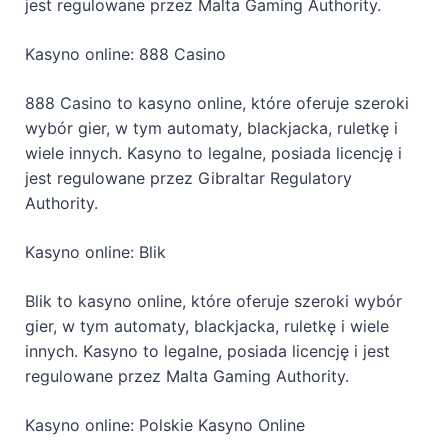
jest regulowane przez Malta Gaming Authority.
Kasyno online: 888 Casino
888 Casino to kasyno online, które oferuje szeroki
wybór gier, w tym automaty, blackjacka, ruletkę i
wiele innych. Kasyno to legalne, posiada licencję i
jest regulowane przez Gibraltar Regulatory
Authority.
Kasyno online: Blik
Blik to kasyno online, które oferuje szeroki wybór
gier, w tym automaty, blackjacka, ruletkę i wiele
innych. Kasyno to legalne, posiada licencję i jest
regulowane przez Malta Gaming Authority.
Kasyno online: Polskie Kasyno Online