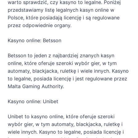
warto sprawdzić, czy kasyno to legalne. Poniżej
przedstawiamy listę legalnych kasyn online w
Polsce, które posiadają licencję i są regulowane
przez odpowiednie organy.
Kasyno online: Betsson
Betsson to jeden z najbardziej znanych kasyn
online, które oferuje szeroki wybór gier, w tym
automaty, blackjacka, ruletkę i wiele innych. Kasyno
to legalne, posiada licencję i jest regulowane przez
Malta Gaming Authority.
Kasyno online: Unibet
Unibet to kasyno online, które oferuje szeroki
wybór gier, w tym automaty, blackjacka, ruletkę i
wiele innych. Kasyno to legalne, posiada licencję i