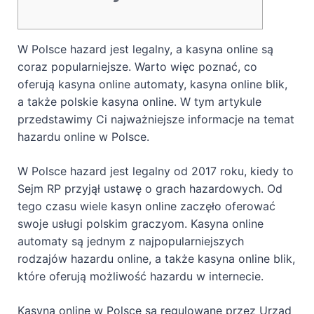
W Polsce hazard jest legalny, a kasyna online są
coraz popularniejsze. Warto więc poznać, co
oferują kasyna online automaty, kasyna online blik,
a także polskie kasyna online. W tym artykule
przedstawimy Ci najważniejsze informacje na temat
hazardu online w Polsce.
W Polsce hazard jest legalny od 2017 roku, kiedy to
Sejm RP przyjął ustawę o grach hazardowych. Od
tego czasu wiele kasyn online zaczęło oferować
swoje usługi polskim graczyom. Kasyna online
automaty są jednym z najpopularniejszych
rodzajów hazardu online, a także kasyna online blik,
które oferują możliwość hazardu w internecie.
Kasyna online w Polsce są regulowane przez Urząd