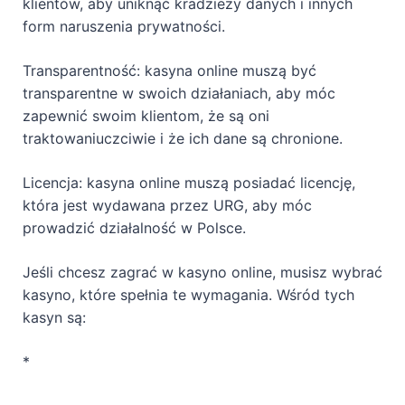
klientów, aby uniknąć kradzieży danych i innych
form naruszenia prywatności.
Transparentność: kasyna online muszą być
transparentne w swoich działaniach, aby móc
zapewnić swoim klientom, że są oni
traktowaniuczciwie i że ich dane są chronione.
Licencja: kasyna online muszą posiadać licencję,
która jest wydawana przez URG, aby móc
prowadzić działalność w Polsce.
Jeśli chcesz zagrać w kasyno online, musisz wybrać
kasyno, które spełnia te wymagania. Wśród tych
kasyn są:
*