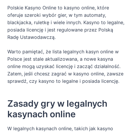
Polskie Kasyno Online to kasyno online, które
oferuje szeroki wybór gier, w tym automaty,
blackjacka, ruletkę i wiele innych. Kasyno to legalne,
posiada licencję i jest regulowane przez Polską
Radę Ustawodawczą.
Warto pamiętać, że lista legalnych kasyn online w
Polsce jest stale aktualizowana, a nowe kasyna
online mogą uzyskać licencję i zacząć działalność.
Zatem, jeśli chcesz zagrać w kasyno online, zawsze
sprawdź, czy kasyno to legalne i posiada licencję.
Zasady gry w legalnych
kasynach online
W legalnych kasynach online, takich jak kasyno