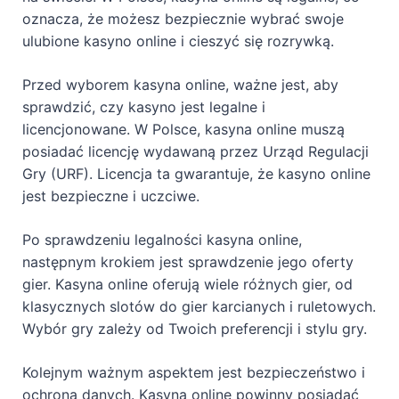
oznacza, że możesz bezpiecznie wybrać swoje
ulubione kasyno online i cieszyć się rozrywką.
Przed wyborem kasyna online, ważne jest, aby
sprawdzić, czy kasyno jest legalne i
licencjonowane. W Polsce, kasyna online muszą
posiadać licencję wydawaną przez Urząd Regulacji
Gry (URF). Licencja ta gwarantuje, że kasyno online
jest bezpieczne i uczciwe.
Po sprawdzeniu legalności kasyna online,
następnym krokiem jest sprawdzenie jego oferty
gier. Kasyna online oferują wiele różnych gier, od
klasycznych slotów do gier karcianych i ruletowych.
Wybór gry zależy od Twoich preferencji i stylu gry.
Kolejnym ważnym aspektem jest bezpieczeństwo i
ochrona danych. Kasyna online powinny posiadać