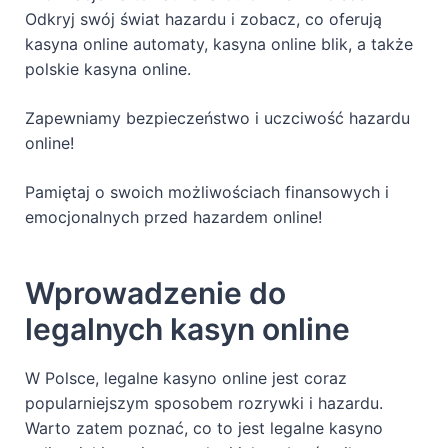
Odkryj swój świat hazardu i zobacz, co oferują
kasyna online automaty, kasyna online blik, a także
polskie kasyna online.
Zapewniamy bezpieczeństwo i uczciwość hazardu
online!
Pamiętaj o swoich możliwościach finansowych i
emocjonalnych przed hazardem online!
Wprowadzenie do
legalnych kasyn online
W Polsce, legalne kasyno online jest coraz
popularniejszym sposobem rozrywki i hazardu.
Warto zatem poznać, co to jest legalne kasyno