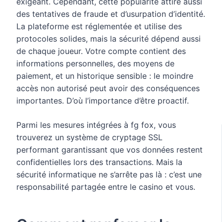
exigeant. Cependant, cette popularité attire aussi
des tentatives de fraude et d’usurpation d’identité.
La plateforme est réglementée et utilise des
protocoles solides, mais la sécurité dépend aussi
de chaque joueur. Votre compte contient des
informations personnelles, des moyens de
paiement, et un historique sensible : le moindre
accès non autorisé peut avoir des conséquences
importantes. D’où l’importance d’être proactif.
Parmi les mesures intégrées à fg fox, vous
trouverez un système de cryptage SSL
performant garantissant que vos données restent
confidentielles lors des transactions. Mais la
sécurité informatique ne s’arrête pas là : c’est une
responsabilité partagée entre le casino et vous.