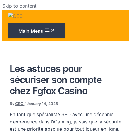
Skip to content
CEC
Main Menu
Les astuces pour
sécuriser son compte
chez Fgfox Casino
By
CEC
/
January 14, 2026
En tant que spécialiste SEO avec une décennie
d’expérience dans l’iGaming, je sais que la sécurité
est une priorité absolue pour tout joueur en ligne.