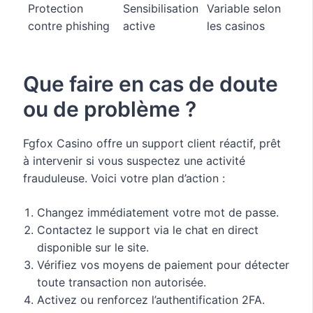
Protection
Sensibilisation
Variable selon
contre phishing
active
les casinos
Que faire en cas de doute
ou de problème ?
Fgfox Casino offre un support client réactif, prêt
à intervenir si vous suspectez une activité
frauduleuse. Voici votre plan d’action :
Changez immédiatement votre mot de passe.
Contactez le support via le chat en direct
disponible sur le site.
Vérifiez vos moyens de paiement pour détecter
toute transaction non autorisée.
Activez ou renforcez l’authentification 2FA.