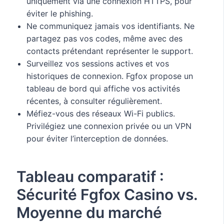
uniquement via une connexion HTTPS, pour
éviter le phishing.
Ne communiquez jamais vos identifiants. Ne
partagez pas vos codes, même avec des
contacts prétendant représenter le support.
Surveillez vos sessions actives et vos
historiques de connexion. Fgfox propose un
tableau de bord qui affiche vos activités
récentes, à consulter régulièrement.
Méfiez-vous des réseaux Wi-Fi publics.
Privilégiez une connexion privée ou un VPN
pour éviter l’interception de données.
Tableau comparatif :
Sécurité Fgfox Casino vs.
Moyenne du marché