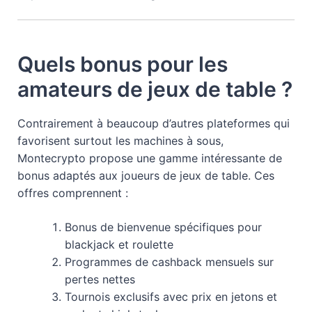
Quels bonus pour les
amateurs de jeux de table ?
Contrairement à beaucoup d’autres plateformes qui
favorisent surtout les machines à sous,
Montecrypto propose une gamme intéressante de
bonus adaptés aux joueurs de jeux de table. Ces
offres comprennent :
Bonus de bienvenue spécifiques pour
blackjack et roulette
Programmes de cashback mensuels sur
pertes nettes
Tournois exclusifs avec prix en jetons et