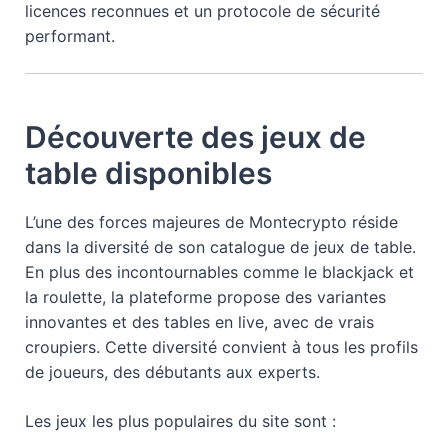
licences reconnues et un protocole de sécurité
performant.
Découverte des jeux de
table disponibles
L’une des forces majeures de Montecrypto réside
dans la diversité de son catalogue de jeux de table.
En plus des incontournables comme le blackjack et
la roulette, la plateforme propose des variantes
innovantes et des tables en live, avec de vrais
croupiers. Cette diversité convient à tous les profils
de joueurs, des débutants aux experts.
Les jeux les plus populaires du site sont :