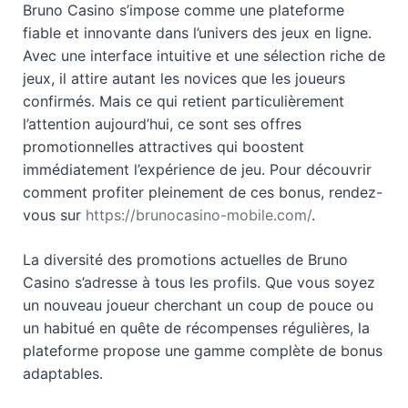
Bruno Casino s’impose comme une plateforme
fiable et innovante dans l’univers des jeux en ligne.
Avec une interface intuitive et une sélection riche de
jeux, il attire autant les novices que les joueurs
confirmés. Mais ce qui retient particulièrement
l’attention aujourd’hui, ce sont ses offres
promotionnelles attractives qui boostent
immédiatement l’expérience de jeu. Pour découvrir
comment profiter pleinement de ces bonus, rendez-
vous sur
https://brunocasino-mobile.com/
.
La diversité des promotions actuelles de Bruno
Casino s’adresse à tous les profils. Que vous soyez
un nouveau joueur cherchant un coup de pouce ou
un habitué en quête de récompenses régulières, la
plateforme propose une gamme complète de bonus
adaptables.