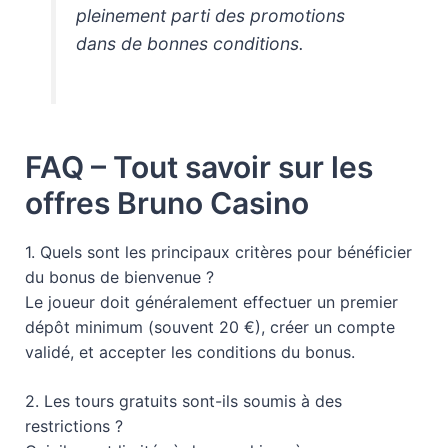
pleinement parti des promotions
dans de bonnes conditions.
FAQ – Tout savoir sur les
offres Bruno Casino
1. Quels sont les principaux critères pour bénéficier
du bonus de bienvenue ?
Le joueur doit généralement effectuer un premier
dépôt minimum (souvent 20 €), créer un compte
validé, et accepter les conditions du bonus.
2. Les tours gratuits sont-ils soumis à des
restrictions ?