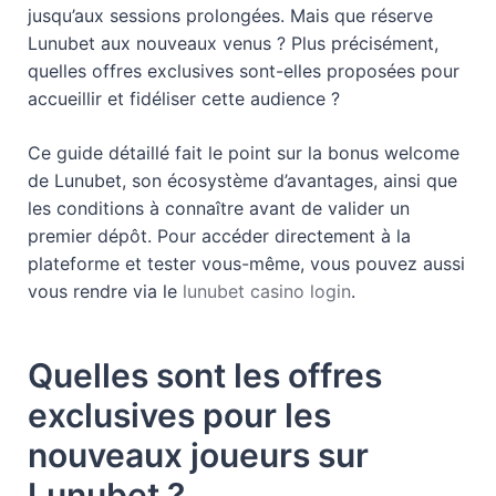
jusqu’aux sessions prolongées. Mais que réserve
Lunubet aux nouveaux venus ? Plus précisément,
quelles offres exclusives sont-elles proposées pour
accueillir et fidéliser cette audience ?
Ce guide détaillé fait le point sur la bonus welcome
de Lunubet, son écosystème d’avantages, ainsi que
les conditions à connaître avant de valider un
premier dépôt. Pour accéder directement à la
plateforme et tester vous-même, vous pouvez aussi
vous rendre via le
lunubet casino login
.
Quelles sont les offres
exclusives pour les
nouveaux joueurs sur
Lunubet ?