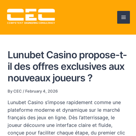
Skip
Post
Mai
to
navigation
Men
content
CEC
Lunubet Casino propose-t-
il des offres exclusives aux
nouveaux joueurs ?
By
CEC
/
February 4, 2026
Lunubet Casino s’impose rapidement comme une
plateforme moderne et dynamique sur le marché
français des jeux en ligne. Dès l’atterrissage, le
joueur découvre une interface claire et fluide,
conçue pour faciliter chaque étape, du premier clic