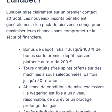
Lunubet mise clairement sur un premier contact
attractif. Les nouveaux inscrits bénéficient
généralement d’un pack de bienvenue conçu pour
maximiser leurs chances sans compromettre la
sécurité financière.
Bonus de dépôt initial : Jusqu’à 100 % de
bonus sur le premier dépôt, souvent
plafonné autour de 200 €.
Tours gratuits (free spins) offerts sur des
machines à sous sélectionnées, parfois
jusqu’à 50 rotations.
Absence de conditions de mise excessives
: le wagering est fixé à un niveau
raisonnable, ce qui évite un blocage
prolongé des gains.
Accès prioritaire à certains tournois et