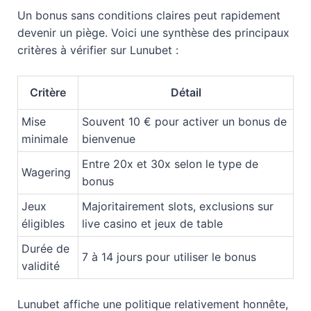
Un bonus sans conditions claires peut rapidement
devenir un piège. Voici une synthèse des principaux
critères à vérifier sur Lunubet :
Critère
Détail
Mise
Souvent 10 € pour activer un bonus de
minimale
bienvenue
Entre 20x et 30x selon le type de
Wagering
bonus
Jeux
Majoritairement slots, exclusions sur
éligibles
live casino et jeux de table
Durée de
7 à 14 jours pour utiliser le bonus
validité
Lunubet affiche une politique relativement honnête,