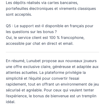
Les dépôts réalisés via cartes bancaires,
portefeuilles électroniques et virements classiques
sont acceptés.
Q5 : Le support est-il disponible en français pour
les questions sur les bonus ?
Oui, le service client est 100 % francophone,
accessible par chat en direct et email.
En résumé, Lunubet propose aux nouveaux joueurs
une offre exclusive claire, généreuse et adaptée aux
attentes actuelles. La plateforme privilégie la
simplicité et l’équité pour convertir l’essai
rapidement, tout en offrant un environnement de jeu
sécurisé et agréable. Pour ceux qui veulent tenter
l’expérience, le bonus de bienvenue est un tremplin
idéal.