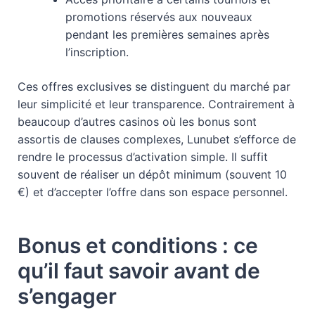
promotions réservés aux nouveaux
pendant les premières semaines après
l’inscription.
Ces offres exclusives se distinguent du marché par
leur simplicité et leur transparence. Contrairement à
beaucoup d’autres casinos où les bonus sont
assortis de clauses complexes, Lunubet s’efforce de
rendre le processus d’activation simple. Il suffit
souvent de réaliser un dépôt minimum (souvent 10
€) et d’accepter l’offre dans son espace personnel.
Bonus et conditions : ce
qu’il faut savoir avant de
s’engager