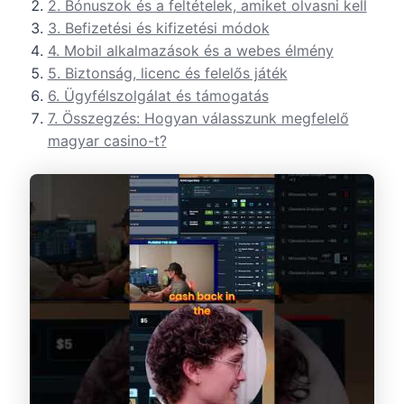
2. Bónuszok és a feltételek, amiket olvasni kell
3. Befizetési és kifizetési módok
4. Mobil alkalmazások és a webes élmény
5. Biztonság, licenc és felelős játék
6. Ügyfélszolgálat és támogatás
7. Összegzés: Hogyan válasszunk megfelelő
magyar casino-t?