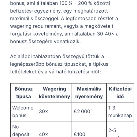
bonus, ami általában 100 % – 200 % közötti
befizetési egyezmény, egy meghatározott
maximális összeggel. A legfontosabb részlet a
wagering requirement, vagyis a megkövetelt
forgatási követelmény, ami általában 30‑40× a
bónusz összegére vonatkozik.
Az alábbi táblázatban összegyűjtöttük a
legnépszerűbb bónusz típusokat, a tipikus
feltételeket és a várható kifizetési időt:
Bónusz
Wagering
Maximális
Kifizetési
típusa
követelmény
nyeremény
idő
Welcome
1‑3
30×
€2 000
bonus
munkanap
No
2‑5
deposit
40×
€100