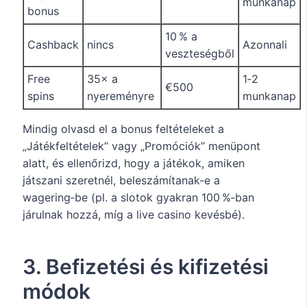
munkanap
bonus
10 % a
Cashback
nincs
Azonnali
veszteségből
Free
35× a
1‑2
€500
spins
nyereményre
munkanap
Mindig olvasd el a bonus feltételeket a
„Játékfeltételek” vagy „Promóciók” menüpont
alatt, és ellenőrizd, hogy a játékok, amiken
játszani szeretnél, beleszámítanak-e a
wagering‑be (pl. a slotok gyakran 100 %‑ban
járulnak hozzá, míg a live casino kevésbé).
3. Befizetési és kifizetési
módok