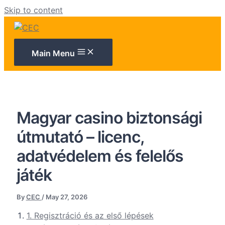
Skip to content
CEC
Main Menu
Magyar casino biztonsági
útmutató – licenc,
adatvédelem és felelős
játék
By
CEC
/
May 27, 2026
1. Regisztráció és az első lépések