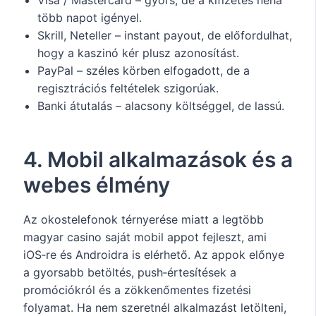
több napot igényel.
Skrill, Neteller – instant payout, de előfordulhat,
hogy a kaszinó kér plusz azonosítást.
PayPal – széles körben elfogadott, de a
regisztrációs feltételek szigorúak.
Banki átutalás – alacsony költséggel, de lassú.
4. Mobil alkalmazások és a
webes élmény
Az okostelefonok térnyerése miatt a legtöbb
magyar casino saját mobil appot fejleszt, ami
iOS‑re és Androidra is elérhető. Az appok előnye
a gyorsabb betöltés, push‑értesítések a
promóciókról és a zökkenőmentes fizetési
folyamat. Ha nem szeretnél alkalmazást letölteni,