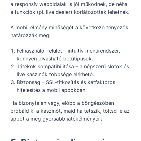
a responsív weboldalak is jól működnek, de néha
a funkciók (pl. live dealer) korlátozottak lehetnek.
A mobil élmény minőségét a következő tényezők
határozzák meg:
Felhasználói felület – intuitív menürendszer,
könnyen olvasható betűtípusok.
Játékok kompatibilitása – a népszerű slotok és
live kaszinók többsége elérhető.
Biztonság – SSL‑titkosítás és kétfaktoros
hitelesítés a mobil appokban.
Ha bizonytalan vagy, előbb a böngészőben
próbáld ki a kaszinót, majd ha tetszik, töltsd le az
appot a még gyorsabb játékélményért.