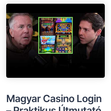
Magyar Casino Login
– Praktikus Útmutató