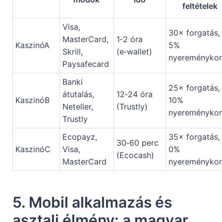
feltételek
Visa,
30× forgatás,
MasterCard,
1‑2 óra
KaszinóA
5%
Skrill,
(e‑wallet)
nyereménykor
Paysafecard
Banki
25× forgatás,
átutalás,
12‑24 óra
KaszinóB
10%
Neteller,
(Trustly)
nyereménykor
Trustly
Ecopayz,
35× forgatás,
30‑60 perc
KaszinóC
Visa,
0%
(Ecocash)
MasterCard
nyereménykor
5. Mobil alkalmazás és
asztali élmény: a magyar