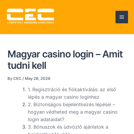
Skip
Post
Mai
to
navigation
Men
content
CEC
Magyar casino login – Amit
tudni kell
By
CEC
/
May 28, 2026
1. Regisztráció és fiókaktiválás: az első
lépés a magyar casino loginhez
2. Biztonságos bejelentkezés lépései –
hogyan védheted meg a magyar casino
login adataidat?
3. Bónuszok és üdvözlő ajánlatok a