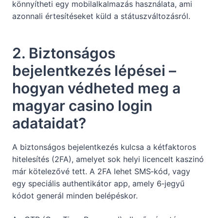
könnyítheti egy mobilalkalmazás használata, ami
azonnali értesítéseket küld a státuszváltozásról.
2. Biztonságos
bejelentkezés lépései –
hogyan védheted meg a
magyar casino login
adataidat?
A biztonságos bejelentkezés kulcsa a kétfaktoros
hitelesítés (2FA), amelyet sok helyi licencelt kaszinó
már kötelezővé tett. A 2FA lehet SMS‑kód, vagy
egy speciális authentikátor app, amely 6‑jegyű
kódot generál minden belépéskor.