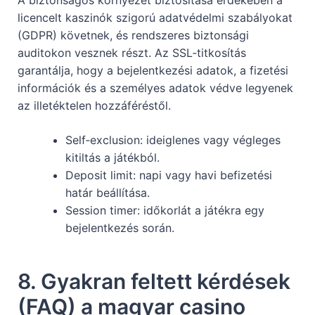
A biztonságos környezet biztosítása érdekében a
licencelt kaszinók szigorú adatvédelmi szabályokat
(GDPR) követnek, és rendszeres biztonsági
auditokon vesznek részt. Az SSL‑titkosítás
garantálja, hogy a bejelentkezési adatok, a fizetési
információk és a személyes adatok védve legyenek
az illetéktelen hozzáféréstől.
Self‑exclusion: ideiglenes vagy végleges
kitiltás a játékból.
Deposit limit: napi vagy havi befizetési
határ beállítása.
Session timer: időkorlát a játékra egy
bejelentkezés során.
8. Gyakran feltett kérdések
(FAQ) a magyar casino