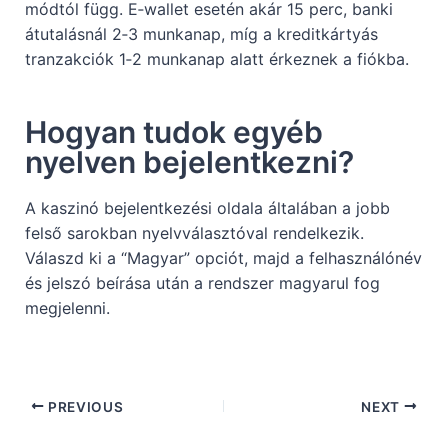
módtól függ. E‑wallet esetén akár 15 perc, banki
átutalásnál 2‑3 munkanap, míg a kreditkártyás
tranzakciók 1‑2 munkanap alatt érkeznek a fiókba.
Hogyan tudok egyéb
nyelven bejelentkezni?
A kaszinó bejelentkezési oldala általában a jobb
felső sarokban nyelvválasztóval rendelkezik.
Válaszd ki a “Magyar” opciót, majd a felhasználónév
és jelszó beírása után a rendszer magyarul fog
megjelenni.
PREVIOUS
NEXT