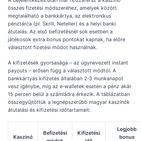
A bejelentkezés után már hozzáférsz a kaszinó
összes fizetési módszeréhez, amelyek között
megtalálható a bankkártya, az elektronikus
pénztárca (pl. Skrill, Neteller) és a helyi banki
átutalás. Az első befizetésnél sok esetben a
játékosok extra bonus pontokat kapnak, ha előre
választott fizetési módot használnak.
A kifizetések gyorsasága – az úgynevezett instant
payouts – erősen függ a választott módtól. A
bankkártyás kifizetés általában 2‑3 munkanapot
vesz igénybe, míg az e‑walletek esetén a pénz akár
15 percen belül a számládra érkezik. A táblázatban
összegyűjtöttük a legnépszerűbb magyar kaszinók
átutalási és kifizetési időtartamait:
Legjobb
Befizetési
Kifizetési
Kaszinó
bonus
módok
idő