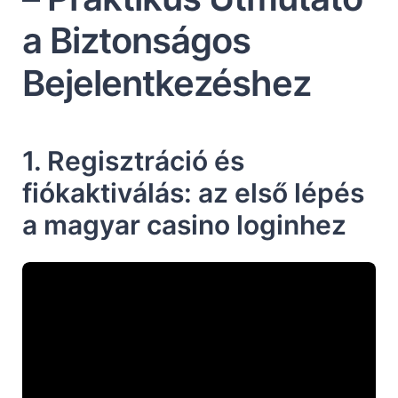
a Biztonságos
Bejelentkezéshez
1. Regisztráció és
fiókaktiválás: az első lépés
a magyar casino loginhez