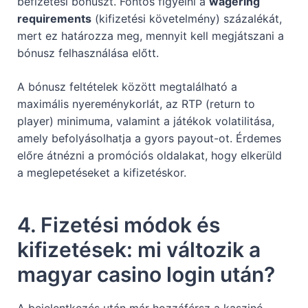
befizetési bónuszt. Fontos figyelni a
wagering
requirements
(kifizetési követelmény) százalékát,
mert ez határozza meg, mennyit kell megjátszani a
bónusz felhasználása előtt.
A bónusz feltételek között megtalálható a
maximális nyereménykorlát, az RTP (return to
player) minimuma, valamint a játékok volatilitása,
amely befolyásolhatja a gyors payout-ot. Érdemes
előre átnézni a promóciós oldalakat, hogy elkerüld
a meglepetéseket a kifizetéskor.
4. Fizetési módok és
kifizetések: mi változik a
magyar casino login után?