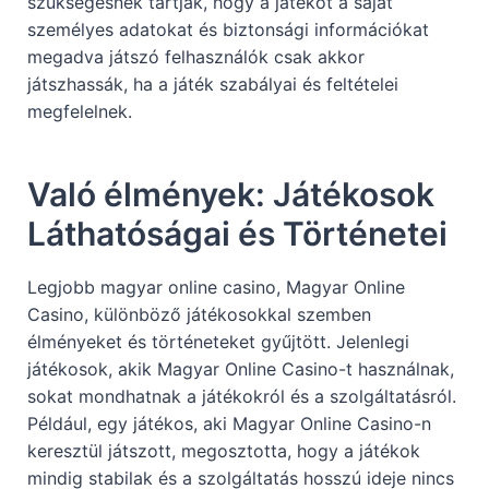
szükségesnek tartják, hogy a játékot a saját
személyes adatokat és biztonsági információkat
megadva játszó felhasználók csak akkor
játszhassák, ha a játék szabályai és feltételei
megfelelnek.
Való élmények: Játékosok
Láthatóságai és Történetei
Legjobb magyar online casino, Magyar Online
Casino, különböző játékosokkal szemben
élményeket és történeteket gyűjtött. Jelenlegi
játékosok, akik Magyar Online Casino-t használnak,
sokat mondhatnak a játékokról és a szolgáltatásról.
Például, egy játékos, aki Magyar Online Casino-n
keresztül játszott, megosztotta, hogy a játékok
mindig stabilak és a szolgáltatás hosszú ideje nincs