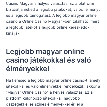
Casino Magyar a helyes választás. Ez a platform
biztosítja neked a legjobb játékokat, valódi élményt
és a legjobb támogatást. A legjobb magyar online
casino a Online Casino Magyar -ben található, mert
a legtöbb játékot a legjobb online kereskedők
kínálják.
Legjobb magyar online
casino játékokkal és való
élményekkel
Ha keresed a legjobb magyar online casino-t, amely
játékokkal és való élményekkel rendelkezik, akkor a
“Magyar Online Casino” a helyes választás. Ez a
platform különböző játékokkal, nagyobb
összegekkel és színes élményekkel éri el a