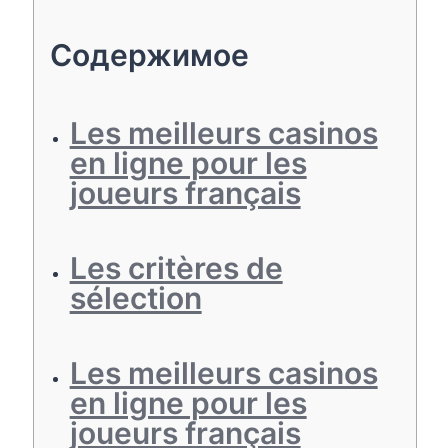
Содержимое
Les meilleurs casinos
en ligne pour les
joueurs français
Les critères de
sélection
Les meilleurs casinos
en ligne pour les
joueurs français