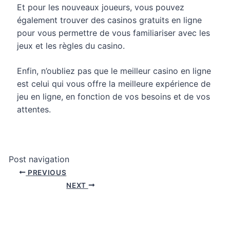
Et pour les nouveaux joueurs, vous pouvez
également trouver des casinos gratuits en ligne
pour vous permettre de vous familiariser avec les
jeux et les règles du casino.
Enfin, n’oubliez pas que le meilleur casino en ligne
est celui qui vous offre la meilleure expérience de
jeu en ligne, en fonction de vos besoins et de vos
attentes.
Post navigation
PREVIOUS
NEXT