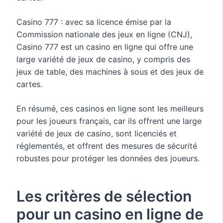
Casino 777 : avec sa licence émise par la
Commission nationale des jeux en ligne (CNJ),
Casino 777 est un casino en ligne qui offre une
large variété de jeux de casino, y compris des
jeux de table, des machines à sous et des jeux de
cartes.
En résumé, ces casinos en ligne sont les meilleurs
pour les joueurs français, car ils offrent une large
variété de jeux de casino, sont licenciés et
réglementés, et offrent des mesures de sécurité
robustes pour protéger les données des joueurs.
Les critères de sélection
pour un casino en ligne de