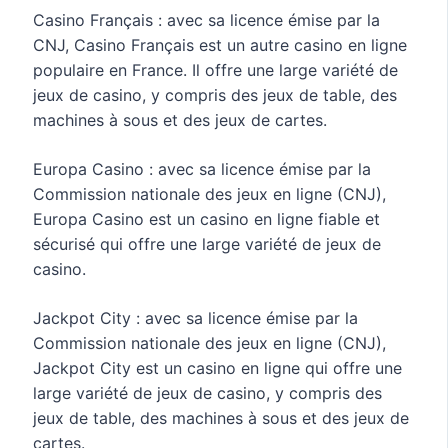
Casino Français : avec sa licence émise par la
CNJ, Casino Français est un autre casino en ligne
populaire en France. Il offre une large variété de
jeux de casino, y compris des jeux de table, des
machines à sous et des jeux de cartes.
Europa Casino : avec sa licence émise par la
Commission nationale des jeux en ligne (CNJ),
Europa Casino est un casino en ligne fiable et
sécurisé qui offre une large variété de jeux de
casino.
Jackpot City : avec sa licence émise par la
Commission nationale des jeux en ligne (CNJ),
Jackpot City est un casino en ligne qui offre une
large variété de jeux de casino, y compris des
jeux de table, des machines à sous et des jeux de
cartes.