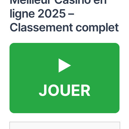
ligne 2025 –
Classement complet
▶️
JOUER