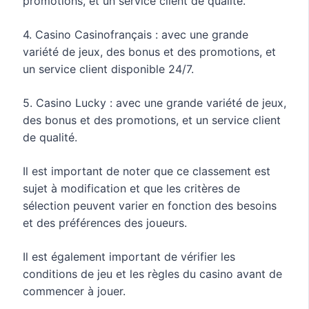
promotions, et un service client de qualité.
4. Casino Casinofrançais : avec une grande
variété de jeux, des bonus et des promotions, et
un service client disponible 24/7.
5. Casino Lucky : avec une grande variété de jeux,
des bonus et des promotions, et un service client
de qualité.
Il est important de noter que ce classement est
sujet à modification et que les critères de
sélection peuvent varier en fonction des besoins
et des préférences des joueurs.
Il est également important de vérifier les
conditions de jeu et les règles du casino avant de
commencer à jouer.