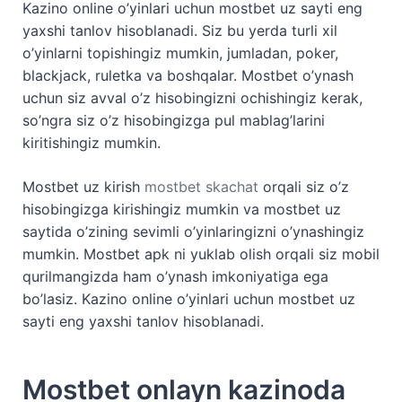
Kazino online o’yinlari uchun mostbet uz sayti eng
yaxshi tanlov hisoblanadi. Siz bu yerda turli xil
o’yinlarni topishingiz mumkin, jumladan, poker,
blackjack, ruletka va boshqalar. Mostbet o’ynash
uchun siz avval o’z hisobingizni ochishingiz kerak,
so’ngra siz o’z hisobingizga pul mablag’larini
kiritishingiz mumkin.
Mostbet uz kirish
mostbet skachat
orqali siz o’z
hisobingizga kirishingiz mumkin va mostbet uz
saytida o’zining sevimli o’yinlaringizni o’ynashingiz
mumkin. Mostbet apk ni yuklab olish orqali siz mobil
qurilmangizda ham o’ynash imkoniyatiga ega
bo’lasiz. Kazino online o’yinlari uchun mostbet uz
sayti eng yaxshi tanlov hisoblanadi.
Mostbet onlayn kazinoda