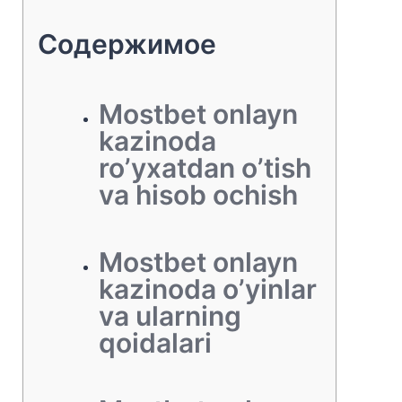
Содержимое
Mostbet onlayn
kazinoda
ro’yxatdan o’tish
va hisob ochish
Mostbet onlayn
kazinoda o’yinlar
va ularning
qoidalari