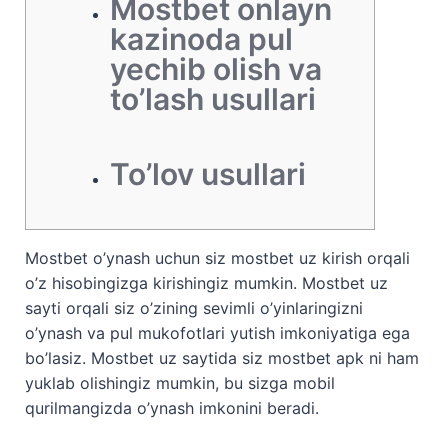
Mostbet onlayn
kazinoda pul
yechib olish va
to’lash usullari
To’lov usullari
Mostbet o’ynash uchun siz mostbet uz kirish orqali
o’z hisobingizga kirishingiz mumkin. Mostbet uz
sayti orqali siz o’zining sevimli o’yinlaringizni
o’ynash va pul mukofotlari yutish imkoniyatiga ega
bo’lasiz. Mostbet uz saytida siz mostbet apk ni ham
yuklab olishingiz mumkin, bu sizga mobil
qurilmangizda o’ynash imkonini beradi.