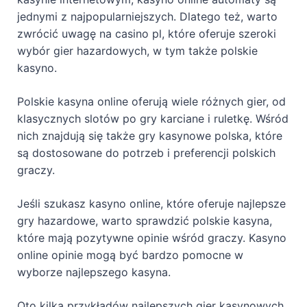
jednymi z najpopularniejszych. Dlatego też, warto
zwrócić uwagę na casino pl, które oferuje szeroki
wybór gier hazardowych, w tym także polskie
kasyno.
Polskie kasyna online oferują wiele różnych gier, od
klasycznych slotów po gry karciane i ruletkę. Wśród
nich znajdują się także gry kasynowe polska, które
są dostosowane do potrzeb i preferencji polskich
graczy.
Jeśli szukasz kasyno online, które oferuje najlepsze
gry hazardowe, warto sprawdzić polskie kasyna,
które mają pozytywne opinie wśród graczy. Kasyno
online opinie mogą być bardzo pomocne w
wyborze najlepszego kasyna.
Oto kilka przykładów najlepszych gier kasynowych,