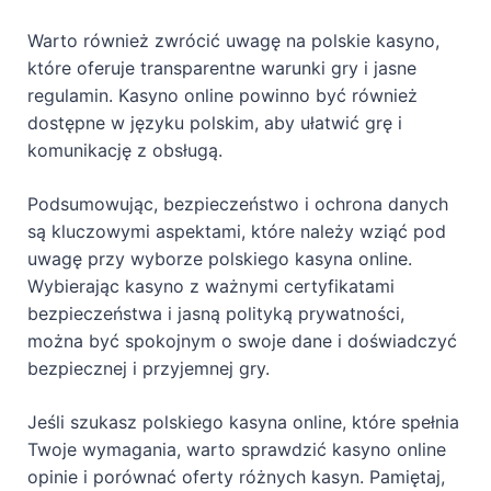
Warto również zwrócić uwagę na polskie kasyno,
które oferuje transparentne warunki gry i jasne
regulamin. Kasyno online powinno być również
dostępne w języku polskim, aby ułatwić grę i
komunikację z obsługą.
Podsumowując, bezpieczeństwo i ochrona danych
są kluczowymi aspektami, które należy wziąć pod
uwagę przy wyborze polskiego kasyna online.
Wybierając kasyno z ważnymi certyfikatami
bezpieczeństwa i jasną polityką prywatności,
można być spokojnym o swoje dane i doświadczyć
bezpiecznej i przyjemnej gry.
Jeśli szukasz polskiego kasyna online, które spełnia
Twoje wymagania, warto sprawdzić kasyno online
opinie i porównać oferty różnych kasyn. Pamiętaj,