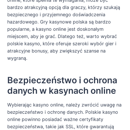
online, które spełnia te wymagania, może być
bardzo atrakcyjną opcją dla graczy, którzy szukają
bezpiecznego i przyjemnego doświadczenia
hazardowego. Gry kasynowe polska są bardzo
popularne, a kasyno online jest doskonałym
miejscem, aby je grać. Dlatego też, warto wybrać
polskie kasyno, które oferuje szeroki wybór gier i
atrakcyjne bonusy, aby zwiększyć szanse na
wygraną.
Bezpieczeństwo i ochrona
danych w kasynach online
Wybierając kasyno online, należy zwrócić uwagę na
bezpieczeństwo i ochronę danych. Polskie kasyno
online powinno posiadać ważne certyfikaty
bezpieczeństwa, takie jak SSL, które gwarantują