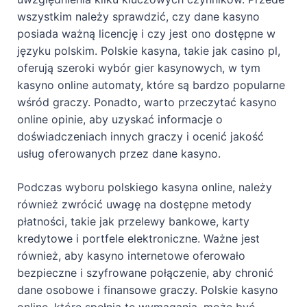
wszystkim należy sprawdzić, czy dane kasyno
posiada ważną licencję i czy jest ono dostępne w
języku polskim. Polskie kasyna, takie jak casino pl,
oferują szeroki wybór gier kasynowych, w tym
kasyno online automaty, które są bardzo popularne
wśród graczy. Ponadto, warto przeczytać kasyno
online opinie, aby uzyskać informacje o
doświadczeniach innych graczy i ocenić jakość
usług oferowanych przez dane kasyno.
Podczas wyboru polskiego kasyna online, należy
również zwrócić uwagę na dostępne metody
płatności, takie jak przelewy bankowe, karty
kredytowe i portfele elektroniczne. Ważne jest
również, aby kasyno internetowe oferowało
bezpieczne i szyfrowane połączenie, aby chronić
dane osobowe i finansowe graczy. Polskie kasyno