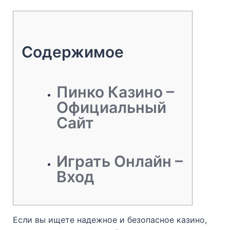
Содержимое
Пинко Казино –
Официальный
Сайт
Играть Онлайн –
Вход
Если вы ищете надежное и безопасное казино,