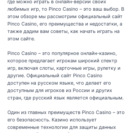
где можно играть в онлайн-версии своих
любимых игр, то Pinco Casino – это ваш выбор. В
этом обзоре мы рассмотрим официальный сайт
Pinco Casino, его преимущества и недостатки, а
также дадим вам советы, как начать играть на
этом сайте.
Pinco Casino – это популярное онлайн-казино,
которое предлагает игрокам широкий спектр
игр, включая слоты, карточные игры, рулетку и
другие. Официальный сайт Pinco Casino
доступен на русском языке, что делает его
доступным для игроков из России и других
стран, где русский язык является официальным.
Один из главных преимуществ Pinco Casino – это
его безопасность. Казино использует
современные технологии для защиты данных