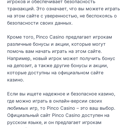
игроков и обеспечивает безопасность
транзакций. Это означает, что вы можете играть
на этом сайте с уверенностью, не беспокоясь о
безопасности своих данных.
Кроме того, Pinco Casino предлагает игрокам
различные бонусы и акции, которые могут
помочь вам начать играть на этом сайте.
Например, новый игрок может получить бонус
на депозит, а также другие бонусы и акции,
которые доступны на официальном сайте
казино.
Если вы ищете надежное и безопасное казино,
где можно играть в онлайн-версии своих
любимых игр, то Pinco Casino – это ваш выбор.
Официальный сайт Pinco Casino доступен на
русском языке, и он предлагает игрокам