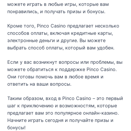
можете играть в любые игры, которые вам
понравились, и получать призы и бонусы.
Кроме того, Pinco Casino предлагает несколько
способов оплаты, включая кредитные карты,
электронные деньги и другие. Вы можете
выбрать способ оплаты, который вам удобен.
Если у вас возникнут вопросы или проблемы, вы
можете обратиться к поддержке Pinco Casino.
Они готовы помочь вам в любое время и
ответить на ваши вопросы.
Таким образом, вход в Pinco Casino – это первый
шаг к приключению и возможностям, которые
предлагает вам это популярное онлайн-казино.
Начните играть сегодня и получайте призы и
бонусы!