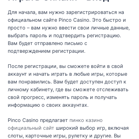
Для начала, вам нужно зарегистрироваться на
официальном сайте Pinco Casino. Это быстро и
просто – вам нужно ввести свои личные данные,
выбрать пароль и подтвердить регистрацию.
Вам будет отправлено письмо с
подтверждением регистрации.
После регистрации, вы сможете войти в свой
аккаунт и начать играть в любые игры, которые
вам понравились. Вам будет доступен доступ к
личному кабинету, где вы сможете отслеживать
свой прогресс, изменять пароль и получать
информацию о своих аккаунтах.
Pinco Casino предлагает
пинко казино
официальный сайт
широкий выбор игр, включая
слоты, карточные игры, рулетку и другие. Вы