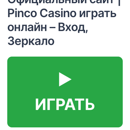
Pinco Casino играть
онлайн – Вход,
Зеркало
▶️
ИГРАТЬ