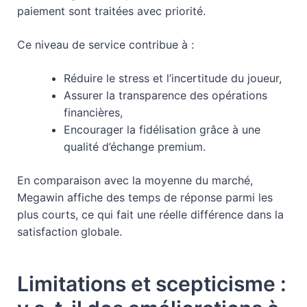
paiement sont traitées avec priorité.
Ce niveau de service contribue à :
Réduire le stress et l’incertitude du joueur,
Assurer la transparence des opérations
financières,
Encourager la fidélisation grâce à une
qualité d’échange premium.
En comparaison avec la moyenne du marché,
Megawin affiche des temps de réponse parmi les
plus courts, ce qui fait une réelle différence dans la
satisfaction globale.
Limitations et scepticisme :