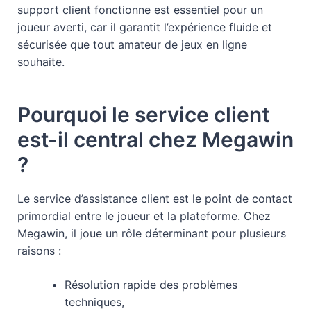
support client fonctionne est essentiel pour un
joueur averti, car il garantit l’expérience fluide et
sécurisée que tout amateur de jeux en ligne
souhaite.
Pourquoi le service client
est-il central chez Megawin
?
Le service d’assistance client est le point de contact
primordial entre le joueur et la plateforme. Chez
Megawin, il joue un rôle déterminant pour plusieurs
raisons :
Résolution rapide des problèmes
techniques,