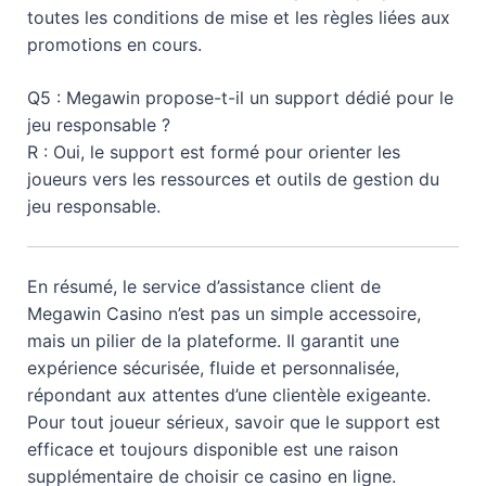
toutes les conditions de mise et les règles liées aux
promotions en cours.
Q5 : Megawin propose-t-il un support dédié pour le
jeu responsable ?
R : Oui, le support est formé pour orienter les
joueurs vers les ressources et outils de gestion du
jeu responsable.
En résumé, le service d’assistance client de
Megawin Casino n’est pas un simple accessoire,
mais un pilier de la plateforme. Il garantit une
expérience sécurisée, fluide et personnalisée,
répondant aux attentes d’une clientèle exigeante.
Pour tout joueur sérieux, savoir que le support est
efficace et toujours disponible est une raison
supplémentaire de choisir ce casino en ligne.