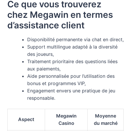
Ce que vous trouverez
chez Megawin en termes
d’assistance client
Disponibilité permanente via chat en direct,
Support multilingue adapté à la diversité
des joueurs,
Traitement prioritaire des questions liées
aux paiements,
Aide personnalisée pour l’utilisation des
bonus et programmes VIP,
Engagement envers une pratique de jeu
responsable.
Megawin
Moyenne
Aspect
Casino
du marché