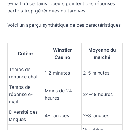
e-mail où certains joueurs pointent des réponses
parfois trop génériques ou tardives.
Voici un aperçu synthétique de ces caractéristiques
:
Winstler
Moyenne du
Critère
Casino
marché
Temps de
1-2 minutes
2-5 minutes
réponse chat
Temps de
Moins de 24
réponse e-
24-48 heures
heures
mail
Diversité des
4+ langues
2-3 langues
langues
Variables,