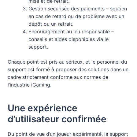
mise et de retrait.
Gestion sécurisée des paiements – soutien
en cas de retard ou de problème avec un
dépôt ou un retrait.
Encouragement au jeu responsable –
conseils et aides disponibles via le
support.
Chaque point est pris au sérieux, et le personnel du
support est formé à proposer des solutions dans un
cadre strictement conforme aux normes de
l’industrie iGaming.
Une expérience
d’utilisateur confirmée
Du point de vue d’un joueur expérimenté, le support