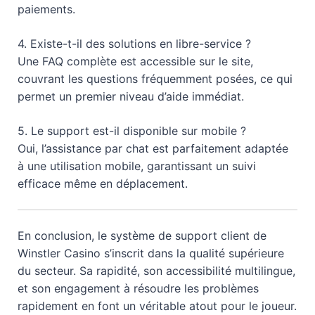
paiements.
4. Existe-t-il des solutions en libre-service ?
Une FAQ complète est accessible sur le site,
couvrant les questions fréquemment posées, ce qui
permet un premier niveau d’aide immédiat.
5. Le support est-il disponible sur mobile ?
Oui, l’assistance par chat est parfaitement adaptée
à une utilisation mobile, garantissant un suivi
efficace même en déplacement.
En conclusion, le système de support client de
Winstler Casino s’inscrit dans la qualité supérieure
du secteur. Sa rapidité, son accessibilité multilingue,
et son engagement à résoudre les problèmes
rapidement en font un véritable atout pour le joueur.