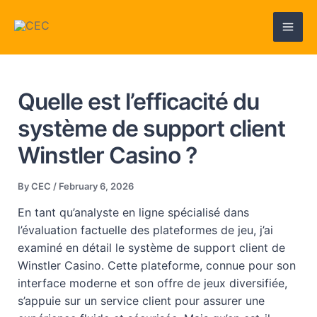
Skip
Post
Mai
to
navigation
CEC
Men
content
Quelle est l’efficacité du
système de support client
Winstler Casino ?
By
CEC
/
February 6, 2026
En tant qu’analyste en ligne spécialisé dans
l’évaluation factuelle des plateformes de jeu, j’ai
examiné en détail le système de support client de
Winstler Casino. Cette plateforme, connue pour son
interface moderne et son offre de jeux diversifiée,
s’appuie sur un service client pour assurer une