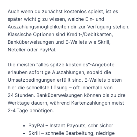
Auch wenn du zunächst kostenlos spielst, ist es
später wichtig zu wissen, welche Ein‑ und
Auszahlungsmöglichkeiten dir zur Verfügung stehen.
Klassische Optionen sind Kredit‑/Debitkarten,
Banküberweisungen und E‑Wallets wie Skrill,
Neteller oder PayPal.
Die meisten “alles spitze kostenlos”-Angebote
erlauben sofortige Auszahlungen, sobald die
Umsatzbedingungen erfüllt sind. E‑Wallets bieten
hier die schnellste Lösung – oft innerhalb von
24 Stunden. Banküberweisungen können bis zu drei
Werktage dauern, während Kartenzahlungen meist
2‑4 Tage benötigen.
PayPal – Instant Payouts, sehr sicher
Skrill – schnelle Bearbeitung, niedrige