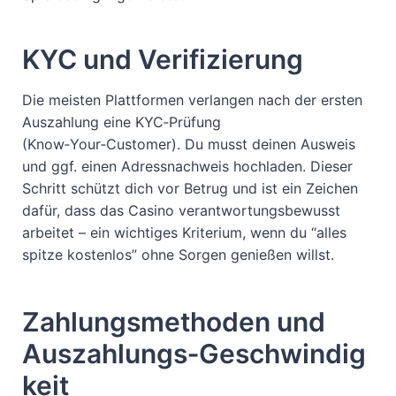
KYC und Verifizierung
Die meisten Plattformen verlangen nach der ersten
Auszahlung eine KYC‑Prüfung
(Know‑Your‑Customer). Du musst deinen Ausweis
und ggf. einen Adressnachweis hochladen. Dieser
Schritt schützt dich vor Betrug und ist ein Zeichen
dafür, dass das Casino verantwortungsbewusst
arbeitet – ein wichtiges Kriterium, wenn du “alles
spitze kostenlos” ohne Sorgen genießen willst.
Zahlungsmethoden und
Auszahlungs‑Geschwindig
keit