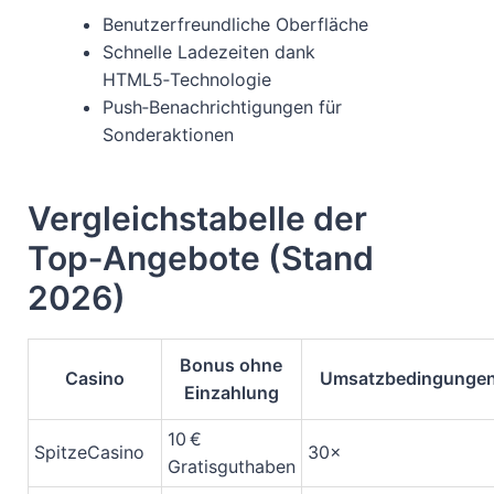
Benutzerfreundliche Oberfläche
Schnelle Ladezeiten dank
HTML5‑Technologie
Push‑Benachrichtigungen für
Sonderaktionen
Vergleichstabelle der
Top‑Angebote (Stand
2026)
Bonus ohne
Casino
Umsatzbedingunge
Einzahlung
10 €
SpitzeCasino
30×
Gratisguthaben