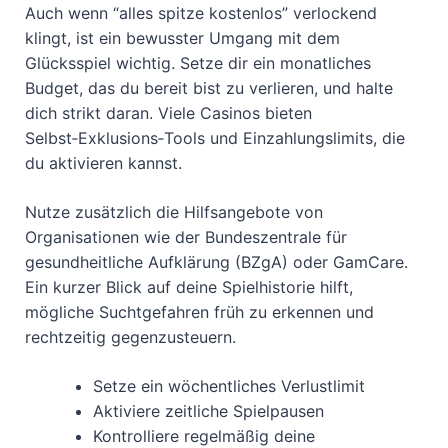
Auch wenn “alles spitze kostenlos” verlockend
klingt, ist ein bewusster Umgang mit dem
Glücksspiel wichtig. Setze dir ein monatliches
Budget, das du bereit bist zu verlieren, und halte
dich strikt daran. Viele Casinos bieten
Selbst‑Exklusions‑Tools und Einzahlungslimits, die
du aktivieren kannst.
Nutze zusätzlich die Hilfsangebote von
Organisationen wie der Bundeszentrale für
gesundheitliche Aufklärung (BZgA) oder GamCare.
Ein kurzer Blick auf deine Spielhistorie hilft,
mögliche Suchtgefahren früh zu erkennen und
rechtzeitig gegenzusteuern.
Setze ein wöchentliches Verlustlimit
Aktiviere zeitliche Spielpausen
Kontrolliere regelmäßig deine