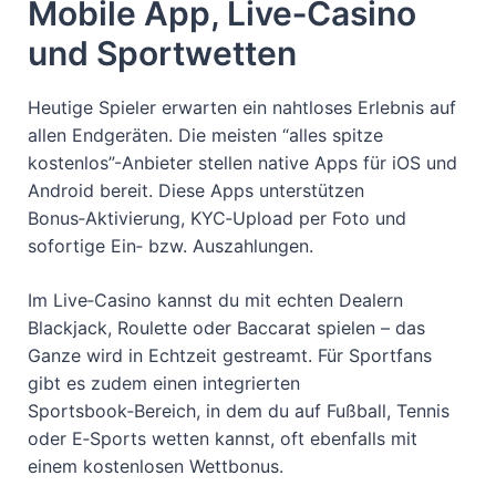
Mobile App, Live‑Casino
und Sportwetten
Heutige Spieler erwarten ein nahtloses Erlebnis auf
allen Endgeräten. Die meisten “alles spitze
kostenlos”-Anbieter stellen native Apps für iOS und
Android bereit. Diese Apps unterstützen
Bonus‑Aktivierung, KYC‑Upload per Foto und
sofortige Ein‑ bzw. Auszahlungen.
Im Live‑Casino kannst du mit echten Dealern
Blackjack, Roulette oder Baccarat spielen – das
Ganze wird in Echtzeit gestreamt. Für Sportfans
gibt es zudem einen integrierten
Sportsbook‑Bereich, in dem du auf Fußball, Tennis
oder E‑Sports wetten kannst, oft ebenfalls mit
einem kostenlosen Wettbonus.