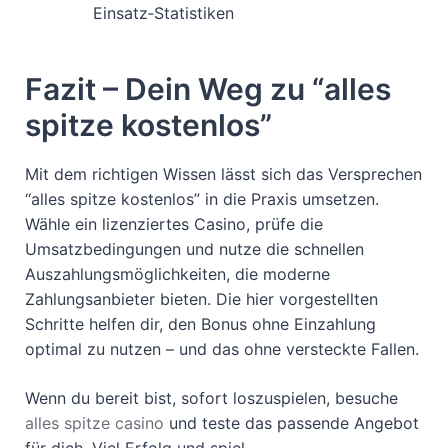
Einsatz‑Statistiken
Fazit – Dein Weg zu “alles
spitze kostenlos”
Mit dem richtigen Wissen lässt sich das Versprechen
“alles spitze kostenlos” in die Praxis umsetzen.
Wähle ein lizenziertes Casino, prüfe die
Umsatzbedingungen und nutze die schnellen
Auszahlungsmöglichkeiten, die moderne
Zahlungsanbieter bieten. Die hier vorgestellten
Schritte helfen dir, den Bonus ohne Einzahlung
optimal zu nutzen – und das ohne versteckte Fallen.
Wenn du bereit bist, sofort loszuspielen, besuche
alles spitze casino
und teste das passende Angebot