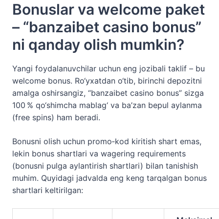
Bonuslar va welcome paket
– “banzaibet casino bonus”
ni qanday olish mumkin?
Yangi foydalanuvchilar uchun eng jozibali taklif – bu
welcome bonus. Ro‘yxatdan o‘tib, birinchi depozitni
amalga oshirsangiz, “banzaibet casino bonus” sizga
100 % qo‘shimcha mablag‘ va ba’zan bepul aylanma
(free spins) ham beradi.
Bonusni olish uchun promo‑kod kiritish shart emas,
lekin bonus shartlari va wagering requirements
(bonusni pulga aylantirish shartlari) bilan tanishish
muhim. Quyidagi jadvalda eng keng tarqalgan bonus
shartlari keltirilgan: