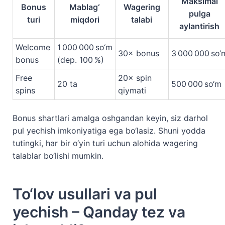
Maksimal
Bonus
Mablag‘
Wagering
pulga
turi
miqdori
talabi
aylantirish
Welcome
1 000 000 so‘m
30× bonus
3 000 000 so‘
bonus
(dep. 100 %)
Free
20× spin
20 ta
500 000 so‘m
spins
qiymati
Bonus shartlari amalga oshgandan keyin, siz darhol
pul yechish imkoniyatiga ega bo‘lasiz. Shuni yodda
tutingki, har bir o‘yin turi uchun alohida wagering
talablar bo‘lishi mumkin.
To‘lov usullari va pul
yechish – Qanday tez va