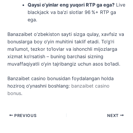
Qaysi o‘yinlar eng yuqori RTP ga ega?
Live
blackjack va ba’zi slotlar 96 %+ RTP ga
ega.
Banazaibet o’zbekiston sayti sizga qulay, xavfsiz va
bonuslarga boy o‘yin muhitini taklif etadi. To‘g‘ri
ma’lumot, tezkor to‘lovlar va ishonchli mijozlarga
xizmat ko‘rsatish – buning barchasi sizning
muvaffaqiyatli o‘yin tajribangiz uchun asos bo‘ladi.
Banzaibet casino bonusidan foydalangan holda
hoziroq o‘ynashni boshlang:
banzaibet casino
bonus
.
PREVIOUS
NEXT