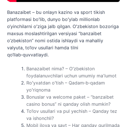
Banazaibet – bu onlayn kazino va sport tikish
platformasi boʻlib, dunyo boʻylab millionlab
o‘yinchilarni oʻziga jalb qilgan. Oʻzbekiston bozoriga
maxsus moslashtirilgan versiyasi “banzaibet
o’zbekiston” nomi ostida ishlaydi va mahalliy
valyuta, to‘lov usullari hamda tilni
qo‘llab‑quvvatlaydi.
Banazaibet nima? – Oʻzbekiston
foydalanuvchilari uchun umumiy maʼlumot
Roʻyxatdan oʻtish – Qadam‑b‑qadam
yoʻriqnoma
Bonuslar va welcome paket – “banzaibet
casino bonus” ni qanday olish mumkin?
To‘lov usullari va pul yechish – Qanday tez
va ishonchli?
Mobil ilova va sayt – Har qanday qurilmada