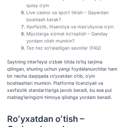
qulay o‘yin
Live casino va sport tikish – Qayerdan
boshlash kerak?
Xavfsizlik, litsenziya va masʼuliyona o‘yin
Mijozlarga xizmat ko‘rsatish – Qanday
yordam olish mumkin?
Tez-tez so‘raladigan savollar (FAQ)
Saytning interfeysi o‘zbek tilida to‘liq tarjima
qilingan, shuning uchun yangi foydalanuvchilar ham
bir necha daqiqada ro‘yxatdan o‘tib, o‘yin
boshlashlari mumkin. Platforma licenziyali va
xavfsizlik standartlariga javob beradi, bu esa pul
mablag‘laringizni himoya qilishga yordam beradi.
Roʻyxatdan oʻtish –