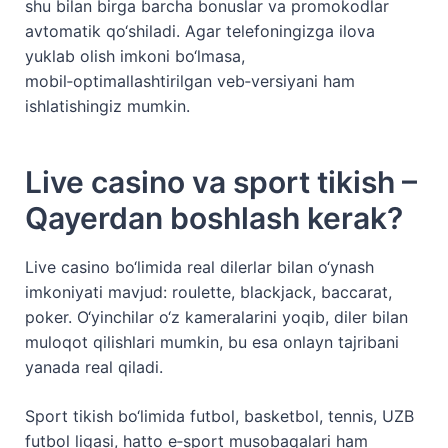
shu bilan birga barcha bonuslar va promokodlar
avtomatik qo‘shiladi. Agar telefoningizga ilova
yuklab olish imkoni bo‘lmasa,
mobil‑optimallashtirilgan veb‑versiyani ham
ishlatishingiz mumkin.
Live casino va sport tikish –
Qayerdan boshlash kerak?
Live casino bo‘limida real dilerlar bilan o‘ynash
imkoniyati mavjud: roulette, blackjack, baccarat,
poker. O‘yinchilar o‘z kameralarini yoqib, diler bilan
muloqot qilishlari mumkin, bu esa onlayn tajribani
yanada real qiladi.
Sport tikish bo‘limida futbol, basketbol, tennis, UZB
futbol ligasi, hatto e‑sport musobaqalari ham