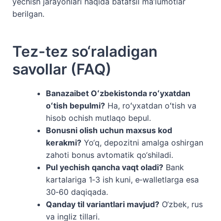
yechish jarayonlari haqida batafsil ma’lumotlar
berilgan.
Tez-tez so‘raladigan
savollar (FAQ)
Banazaibet Oʻzbekistonda roʻyxatdan
oʻtish bepulmi?
Ha, roʻyxatdan oʻtish va
hisob ochish mutlaqo bepul.
Bonusni olish uchun maxsus kod
kerakmi?
Yo‘q, depozitni amalga oshirgan
zahoti bonus avtomatik qo‘shiladi.
Pul yechish qancha vaqt oladi?
Bank
kartalariga 1‑3 ish kuni, e‑walletlarga esa
30‑60 daqiqada.
Qanday til variantlari mavjud?
O‘zbek, rus
va ingliz tillari.