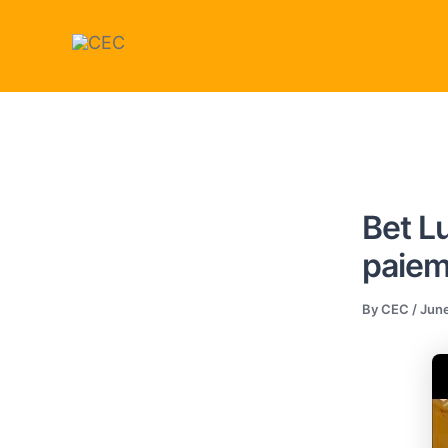
Skip
Post
to
navigation
CEC
content
Bet L
paiem
By
CEC
/
June