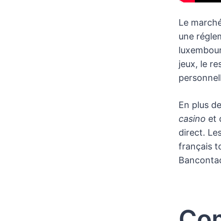
Le march
une réglem
luxembour
jeux, le 
personnell
En plus de
casino
et
direct. Le
français t
Bancontac
Com