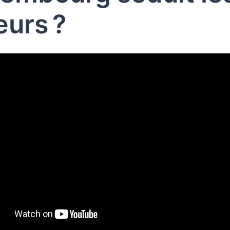
eurs ?