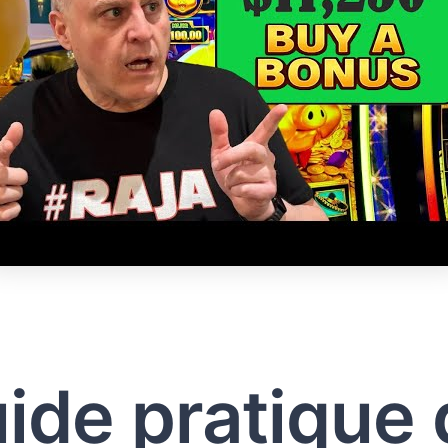
ide pratique 