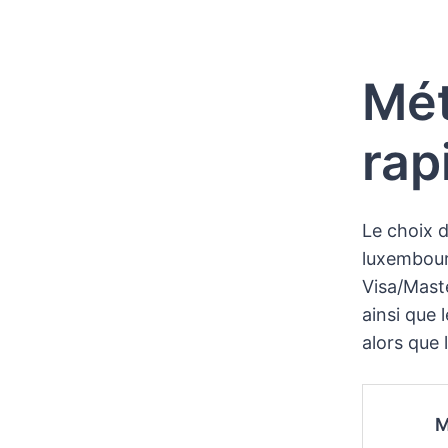
Mét
rap
Le choix 
luxembour
Visa/Maste
ainsi que 
alors que 
M