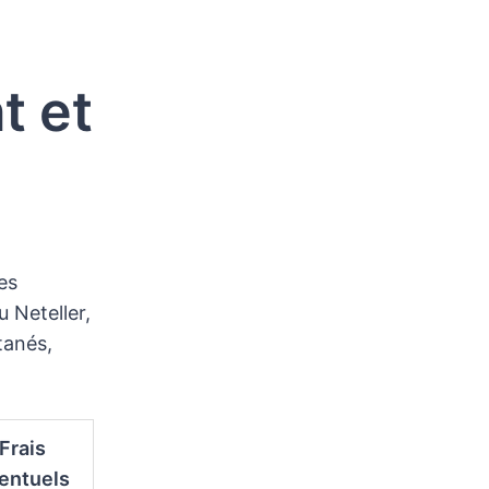
t et
es
 Neteller,
tanés,
Frais
entuels