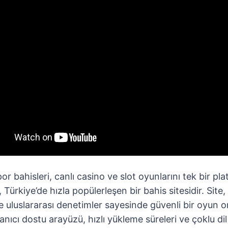
or bahisleri, canlı casino ve slot oyunlarını tek bir pl
, Türkiye’de hızla popülerleşen bir bahis sitesidir. Site,
ve uluslararası denetimler sayesinde güvenli bir oyun 
lanıcı dostu arayüzü, hızlı yükleme süreleri ve çoklu di