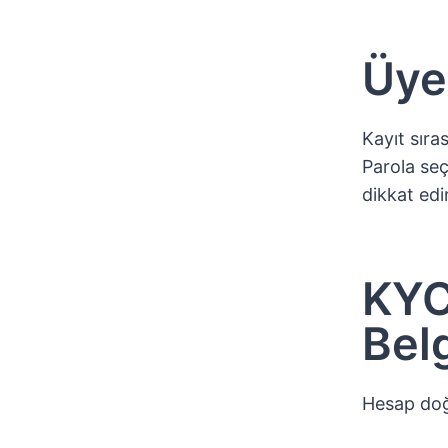
Üye
Kayıt sıra
Parola se
dikkat edi
KYC
Belg
Hesap doğr