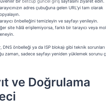
üvenilir bir
betcup güncel giriş
sayfasını ziyaret edin.
arayıcınızın adres çubuğuna gelen URL’yi tam olarak
opyalayın.
arayıcı önbelleğini temizleyin ve sayfayı yenileyin.
ğer site hâlâ erişilemiyorsa, farklı bir tarayıcı veya mo
eneyin.
, DNS önbelleği ya da ISP blokajı gibi teknik sorunları
Çoğu zaman, sadece sayfayı yeniden yüklemek sorunu ç
ıt ve Doğrulama
eci