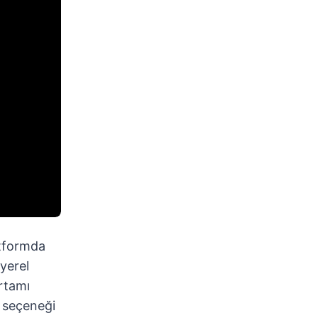
atformda
 yerel
ortamı
l seçeneği