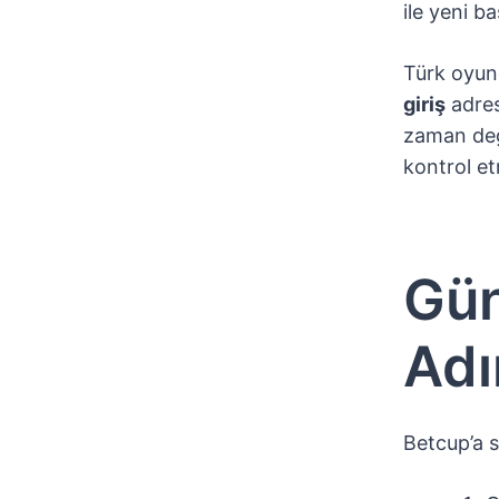
ile yeni b
Türk oyunc
giriş
adres
zaman deği
kontrol et
Gün
Adı
Betcup’a s