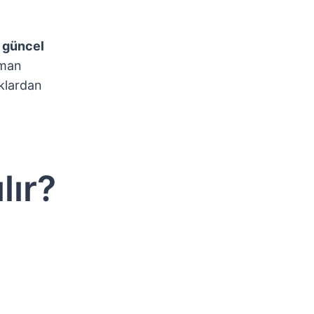
 güncel
aman
aklardan
lır?