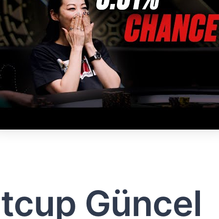
tcup Güncel