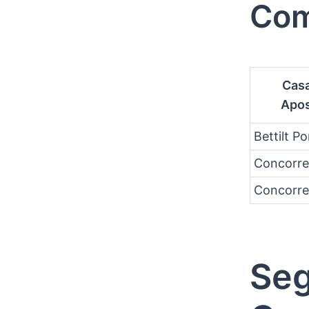
Com
Casa
Apo
Bettilt Po
Concorre
Concorre
Seg