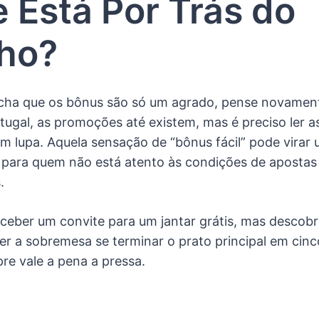
 Está Por Trás do
lho?
cha que os bônus são só um agrado, pense novamen
rtugal, as promoções até existem, mas é preciso ler as
m lupa. Aquela sensação de “bônus fácil” pode virar
 para quem não está atento às condições de apostas
.
ceber um convite para um jantar grátis, mas descobr
r a sobremesa se terminar o prato principal em cinc
e vale a pena a pressa.