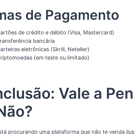
mas de Pagamento
artões de crédito e débito (Visa, Mastercard)
ransferência bancária
arteiras eletrônicas (Skrill, Neteller)
riptomoedas (em teste ou limitado)
clusão: Vale a Pe
Não?
stá procurando uma plataforma que não te venda ilus