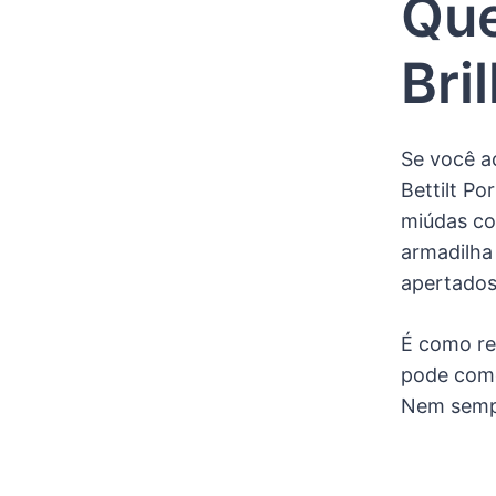
Que
Bri
Se você a
Bettilt Po
miúdas co
armadilha
apertados
É como re
pode come
Nem sempr