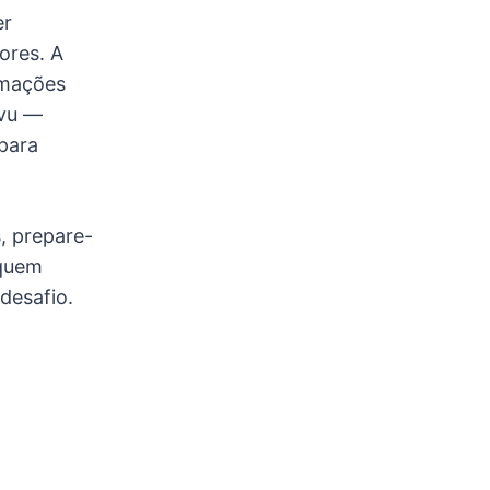
er
ores. A
rmações
 vu —
 para
, prepare-
 quem
desafio.