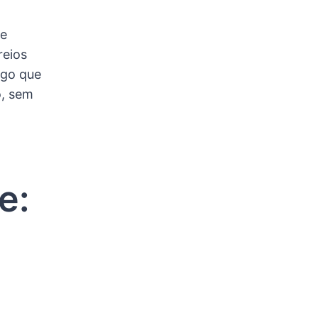
te
reios
igo que
o, sem
e: