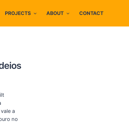
PROJECTS
ABOUT
CONTACT
deios
lt
a
 vale a
 ouro no