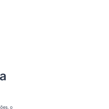
na
ões, o