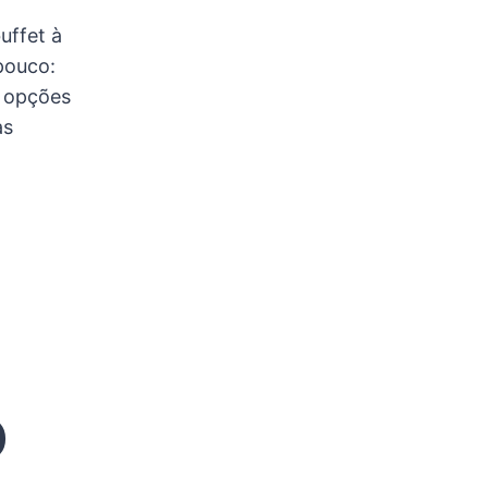
uffet à
pouco:
s opções
as
O