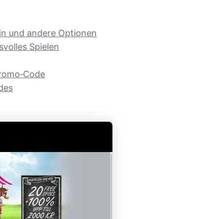
in und andere Optionen
volles Spielen
 Promo‑Code
des