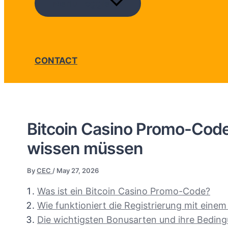
Menu Toggle
CONTACT
Bitcoin Casino Promo-Code
wissen müssen
By
CEC
/
May 27, 2026
Was ist ein Bitcoin Casino Promo-Code?
Wie funktioniert die Registrierung mit ein
Die wichtigsten Bonusarten und ihre Bedin