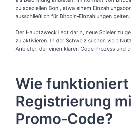
zu speziellen Boni, etwa einem Einzahlungsbon
ausschließlich für Bitcoin‑Einzahlungen gelten.
Der Hauptzweck liegt darin, neue Spieler zu 
zu aktivieren. In der Schweiz suchen viele N
Anbieter, der einen klaren Code‑Prozess und 
Wie funktioniert
Registrierung m
Promo‑Code?