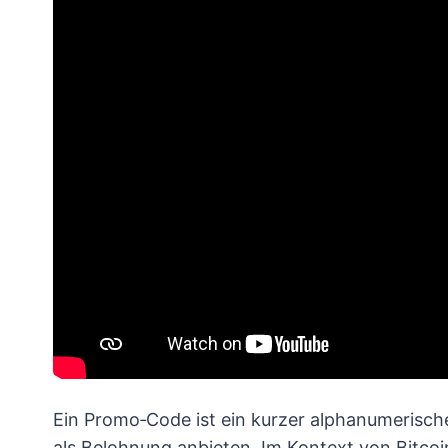
Ein Promo‑Code ist ein kurzer alphanumerische
als Belohnung anbieten. Im Kontext von Bitco