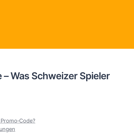
 – Was Schweizer Spieler
em Promo‑Code?
gungen