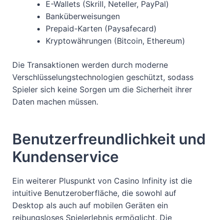
E-Wallets (Skrill, Neteller, PayPal)
Banküberweisungen
Prepaid-Karten (Paysafecard)
Kryptowährungen (Bitcoin, Ethereum)
Die Transaktionen werden durch moderne
Verschlüsselungstechnologien geschützt, sodass
Spieler sich keine Sorgen um die Sicherheit ihrer
Daten machen müssen.
Benutzerfreundlichkeit und
Kundenservice
Ein weiterer Pluspunkt von Casino Infinity ist die
intuitive Benutzeroberfläche, die sowohl auf
Desktop als auch auf mobilen Geräten ein
reibungsloses Spielerlebnis ermöglicht. Die