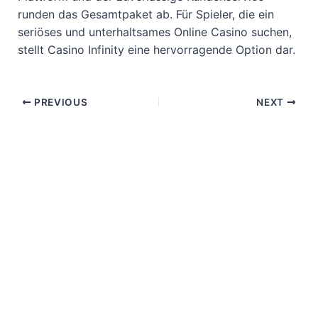
runden das Gesamtpaket ab. Für Spieler, die ein
seriöses und unterhaltsames Online Casino suchen,
stellt Casino Infinity eine hervorragende Option dar.
PREVIOUS
NEXT