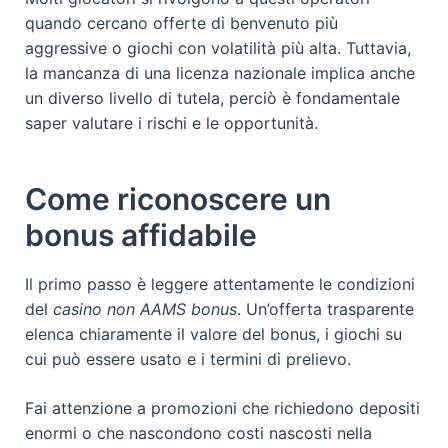
quando cercano offerte di benvenuto più
aggressive o giochi con volatilità più alta. Tuttavia,
la mancanza di una licenza nazionale implica anche
un diverso livello di tutela, perciò è fondamentale
saper valutare i rischi e le opportunità.
Come riconoscere un
bonus affidabile
Il primo passo è leggere attentamente le condizioni
del
casino non AAMS bonus
. Un’offerta trasparente
elenca chiaramente il valore del bonus, i giochi su
cui può essere usato e i termini di prelievo.
Fai attenzione a promozioni che richiedono depositi
enormi o che nascondono costi nascosti nella