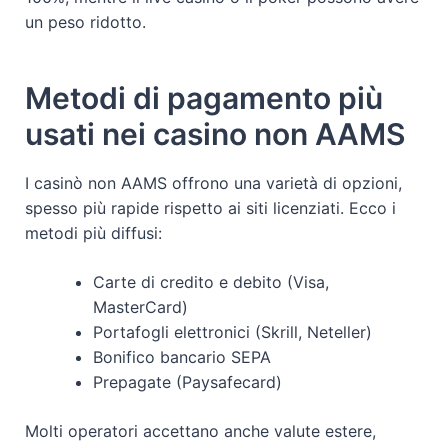
un peso ridotto.
Metodi di pagamento più
usati nei casino non AAMS
I casinò non AAMS offrono una varietà di opzioni,
spesso più rapide rispetto ai siti licenziati. Ecco i
metodi più diffusi:
Carte di credito e debito (Visa,
MasterCard)
Portafogli elettronici (Skrill, Neteller)
Bonifico bancario SEPA
Prepagate (Paysafecard)
Molti operatori accettano anche valute estere,