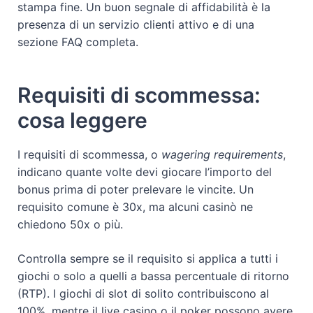
stampa fine. Un buon segnale di affidabilità è la
presenza di un servizio clienti attivo e di una
sezione FAQ completa.
Requisiti di scommessa:
cosa leggere
I requisiti di scommessa, o
wagering requirements
,
indicano quante volte devi giocare l’importo del
bonus prima di poter prelevare le vincite. Un
requisito comune è 30x, ma alcuni casinò ne
chiedono 50x o più.
Controlla sempre se il requisito si applica a tutti i
giochi o solo a quelli a bassa percentuale di ritorno
(RTP). I giochi di slot di solito contribuiscono al
100%, mentre il live casino o il poker possono avere