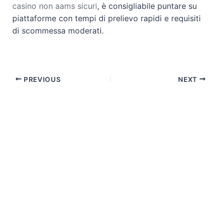
casino non aams sicuri
, è consigliabile puntare su
piattaforme con tempi di prelievo rapidi e requisiti
di scommessa moderati.
PREVIOUS
NEXT