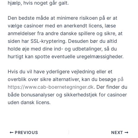
hjælp, hvis noget går galt.
Den bedste måde at minimere risikoen på er at
vælge casinoer med en anerkendt licens, læse
anmeldelser fra andre danske spillere og sikre, at
siden har SSL‑kryptering. Desuden bør du altid
holde øje med dine ind- og udbetalinger, så du
hurtigt kan spotte eventuelle uregelmæssigheder.
Hvis du vil have yderligere vejledning eller et
overblik over sikre alternativer, kan du besøge
på
https://www.cab-boernetegninger.dk
. Der finder du
både bonusanalyser og sikkerhedstjek for casinoer
uden dansk licens.
PREVIOUS
NEXT