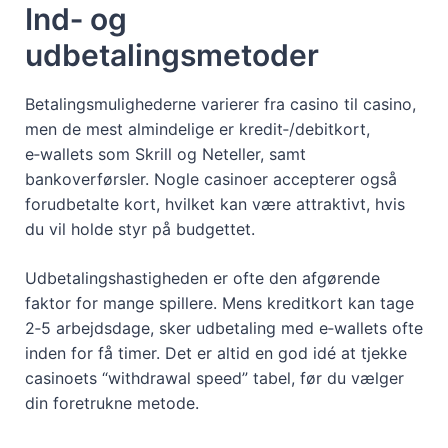
Ind‑ og
udbetalingsmetoder
Betalingsmulighederne varierer fra casino til casino,
men de mest almindelige er kredit‑/debitkort,
e‑wallets som Skrill og Neteller, samt
bankoverførsler. Nogle casinoer accepterer også
forudbetalte kort, hvilket kan være attraktivt, hvis
du vil holde styr på budgettet.
Udbetalingshastigheden er ofte den afgørende
faktor for mange spillere. Mens kreditkort kan tage
2‑5 arbejdsdage, sker udbetaling med e‑wallets ofte
inden for få timer. Det er altid en god idé at tjekke
casinoets “withdrawal speed” tabel, før du vælger
din foretrukne metode.