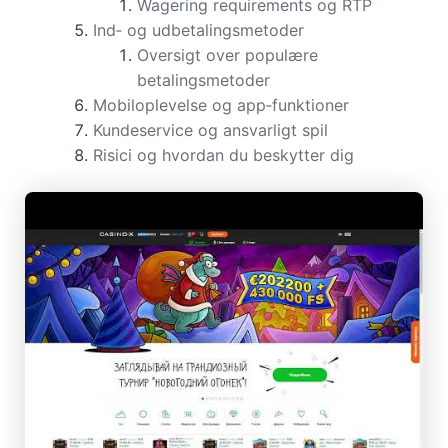
Wagering requirements og RTP
Ind‑ og udbetalingsmetoder
Oversigt over populære
betalingsmetoder
Mobiloplevelse og app‑funktioner
Kundeservice og ansvarligt spil
Risici og hvordan du beskytter dig