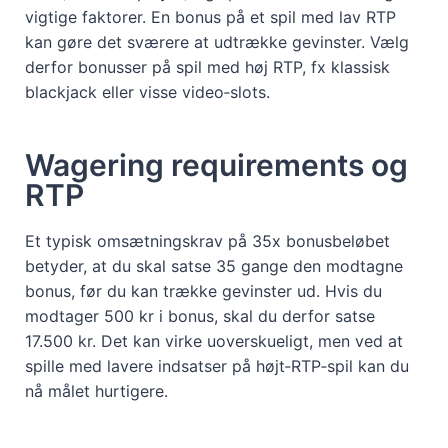
vigtige faktorer. En bonus på et spil med lav RTP
kan gøre det sværere at udtrække gevinster. Vælg
derfor bonusser på spil med høj RTP, fx klassisk
blackjack eller visse video‑slots.
Wagering requirements og
RTP
Et typisk omsætningskrav på 35x bonusbeløbet
betyder, at du skal satse 35 gange den modtagne
bonus, før du kan trække gevinster ud. Hvis du
modtager 500 kr i bonus, skal du derfor satse
17.500 kr. Det kan virke uoverskueligt, men ved at
spille med lavere indsatser på højt‑RTP‑spil kan du
nå målet hurtigere.