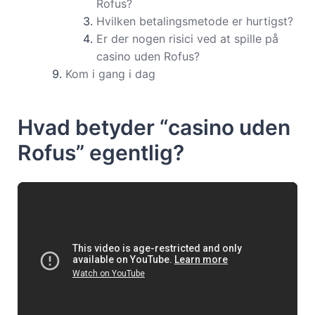
Rofus?
Hvilken betalingsmetode er hurtigst?
Er der nogen risici ved at spille på
casino uden Rofus?
Kom i gang i dag
Hvad betyder “casino uden
Rofus” egentlig?