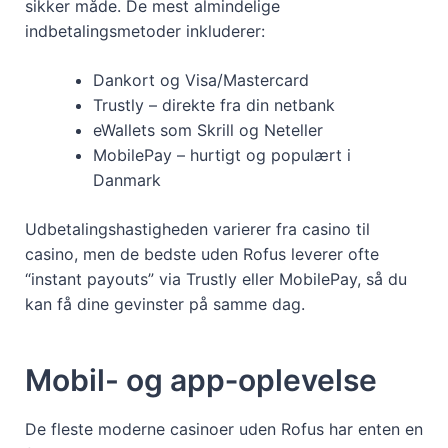
sikker måde. De mest almindelige
indbetalingsmetoder inkluderer:
Dankort og Visa/Mastercard
Trustly – direkte fra din netbank
eWallets som Skrill og Neteller
MobilePay – hurtigt og populært i
Danmark
Udbetalingshastigheden varierer fra casino til
casino, men de bedste uden Rofus leverer ofte
“instant payouts” via Trustly eller MobilePay, så du
kan få dine gevinster på samme dag.
Mobil- og app‑oplevelse
De fleste moderne casinoer uden Rofus har enten en