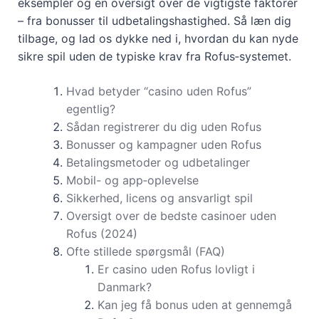
eksempler og en oversigt over de vigtigste faktorer
– fra bonusser til udbetalingshastighed. Så læn dig
tilbage, og lad os dykke ned i, hvordan du kan nyde
sikre spil uden de typiske krav fra Rofus‑systemet.
Hvad betyder “casino uden Rofus”
egentlig?
Sådan registrerer du dig uden Rofus
Bonusser og kampagner uden Rofus
Betalingsmetoder og udbetalinger
Mobil- og app‑oplevelse
Sikkerhed, licens og ansvarligt spil
Oversigt over de bedste casinoer uden
Rofus (2024)
Ofte stillede spørgsmål (FAQ)
Er casino uden Rofus lovligt i
Danmark?
Kan jeg få bonus uden at gennemgå