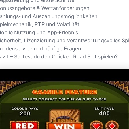
egistrierung und erste Schritte
onusangebote & Wettanforderungen
ahlungs‑ und Auszahlungsmöglichkeiten
pielmechanik, RTP und Volatilität
obile Nutzung und App‑Erlebnis
icherheit, Lizenzierung und verantwortungsvolles Sp
undenservice und häufige Fragen
azit – Solltest du den Chicken Road Slot spielen?