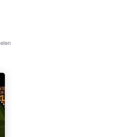
ielen