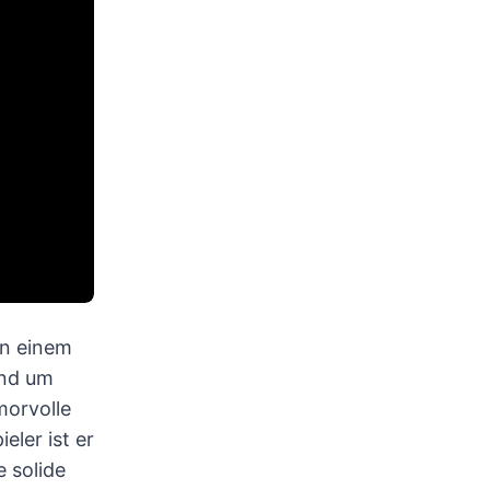
on einem
und um
morvolle
ler ist er
 solide