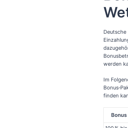
Wet
Deutsche 
Einzahlung
dazugehö
Bonusbetr
werden ka
Im Folgen
Bonus‑Pak
finden ka
Bonus