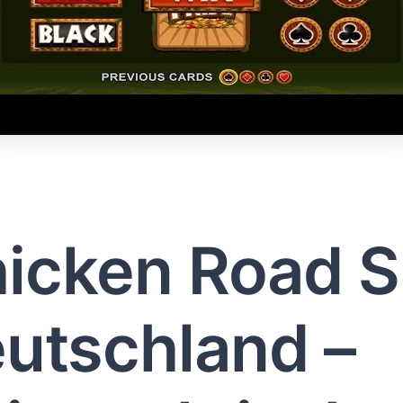
icken Road S
utschland –