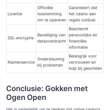
Officiële
Garandeert dat
Licentie
toestemming
het casino aan
om te opereren
regels voldoet
Beschermt
Beveiliging van
persoonlijke en
SSL-encryptie
dataoverdracht
financiële
informatie
Belangrijk voor
Ondersteuning
Klantenservice
vertrouwen en
bij problemen
hulp bij geschillen
Conclusie: Gokken met
Ogen Open
Het is verleidelijk om te denken dat online casino’s