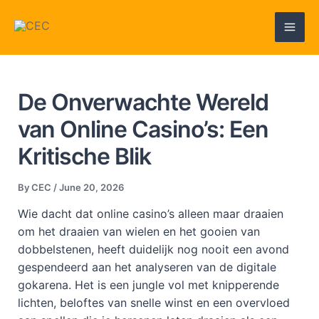
Skip
Post
Mai
to
navigation
CEC
Men
content
De Onverwachte Wereld
van Online Casino’s: Een
Kritische Blik
By
CEC
/
June 20, 2026
Wie dacht dat online casino’s alleen maar draaien
om het draaien van wielen en het gooien van
dobbelstenen, heeft duidelijk nog nooit een avond
gespendeerd aan het analyseren van de digitale
gokarena. Het is een jungle vol met knipperende
lichten, beloftes van snelle winst en een overvloed