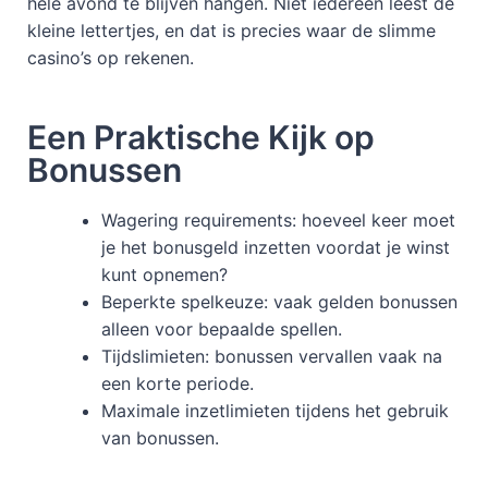
hele avond te blijven hangen. Niet iedereen leest de
kleine lettertjes, en dat is precies waar de slimme
casino’s op rekenen.
Een Praktische Kijk op
Bonussen
Wagering requirements: hoeveel keer moet
je het bonusgeld inzetten voordat je winst
kunt opnemen?
Beperkte spelkeuze: vaak gelden bonussen
alleen voor bepaalde spellen.
Tijdslimieten: bonussen vervallen vaak na
een korte periode.
Maximale inzetlimieten tijdens het gebruik
van bonussen.