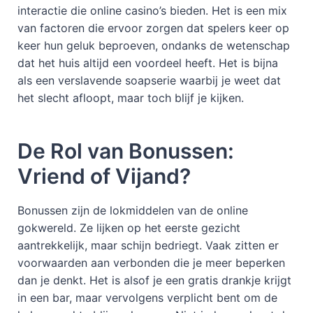
interactie die online casino’s bieden. Het is een mix
van factoren die ervoor zorgen dat spelers keer op
keer hun geluk beproeven, ondanks de wetenschap
dat het huis altijd een voordeel heeft. Het is bijna
als een verslavende soapserie waarbij je weet dat
het slecht afloopt, maar toch blijf je kijken.
De Rol van Bonussen:
Vriend of Vijand?
Bonussen zijn de lokmiddelen van de online
gokwereld. Ze lijken op het eerste gezicht
aantrekkelijk, maar schijn bedriegt. Vaak zitten er
voorwaarden aan verbonden die je meer beperken
dan je denkt. Het is alsof je een gratis drankje krijgt
in een bar, maar vervolgens verplicht bent om de