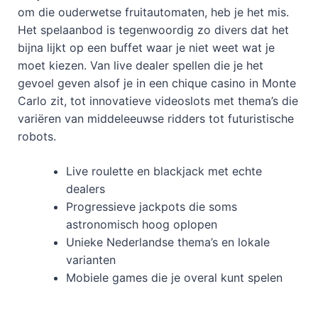
om die ouderwetse fruitautomaten, heb je het mis.
Het spelaanbod is tegenwoordig zo divers dat het
bijna lijkt op een buffet waar je niet weet wat je
moet kiezen. Van live dealer spellen die je het
gevoel geven alsof je in een chique casino in Monte
Carlo zit, tot innovatieve videoslots met thema’s die
variëren van middeleeuwse ridders tot futuristische
robots.
Live roulette en blackjack met echte
dealers
Progressieve jackpots die soms
astronomisch hoog oplopen
Unieke Nederlandse thema’s en lokale
varianten
Mobiele games die je overal kunt spelen