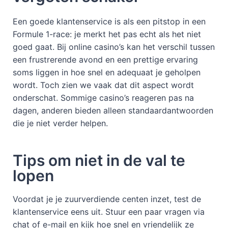
Een goede klantenservice is als een pitstop in een
Formule 1-race: je merkt het pas echt als het niet
goed gaat. Bij online casino’s kan het verschil tussen
een frustrerende avond en een prettige ervaring
soms liggen in hoe snel en adequaat je geholpen
wordt. Toch zien we vaak dat dit aspect wordt
onderschat. Sommige casino’s reageren pas na
dagen, anderen bieden alleen standaardantwoorden
die je niet verder helpen.
Tips om niet in de val te
lopen
Voordat je je zuurverdiende centen inzet, test de
klantenservice eens uit. Stuur een paar vragen via
chat of e-mail en kijk hoe snel en vriendelijk ze