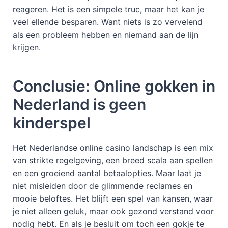
reageren. Het is een simpele truc, maar het kan je
veel ellende besparen. Want niets is zo vervelend
als een probleem hebben en niemand aan de lijn
krijgen.
Conclusie: Online gokken in
Nederland is geen
kinderspel
Het Nederlandse online casino landschap is een mix
van strikte regelgeving, een breed scala aan spellen
en een groeiend aantal betaalopties. Maar laat je
niet misleiden door de glimmende reclames en
mooie beloftes. Het blijft een spel van kansen, waar
je niet alleen geluk, maar ook gezond verstand voor
nodig hebt. En als je besluit om toch een gokje te