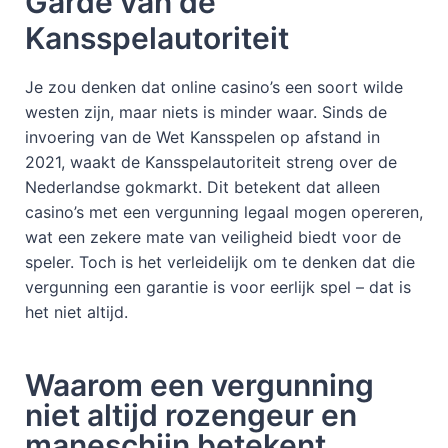
Garde van de
Kansspelautoriteit
Je zou denken dat online casino’s een soort wilde
westen zijn, maar niets is minder waar. Sinds de
invoering van de Wet Kansspelen op afstand in
2021, waakt de Kansspelautoriteit streng over de
Nederlandse gokmarkt. Dit betekent dat alleen
casino’s met een vergunning legaal mogen opereren,
wat een zekere mate van veiligheid biedt voor de
speler. Toch is het verleidelijk om te denken dat die
vergunning een garantie is voor eerlijk spel – dat is
het niet altijd.
Waarom een vergunning
niet altijd rozengeur en
maneschijn betekent