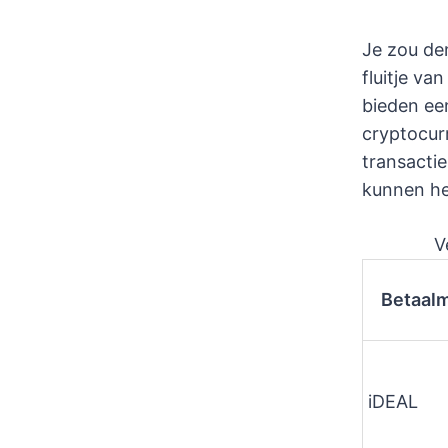
Je zou de
fluitje va
bieden een
cryptocurr
transacti
kunnen het
V
Betaal
iDEAL