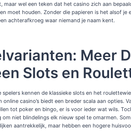
t, maar wel een teken dat het casino zich aan bepaal
en moet houden. Zonder die papieren is het alsof je 
een achterafkroeg waar niemand je naam kent.
lvarianten: Meer 
een Slots en Roulet
spelers kennen de klassieke slots en het roulettewie
 online casino’s biedt een breder scala aan opties. Va
llen tot poker en bingo, er is voor ieder wat wils. Toc
g om niet blindelings elk nieuw spel te omarmen. So
 lijken aantrekkelijk, maar hebben een hogere huisvo