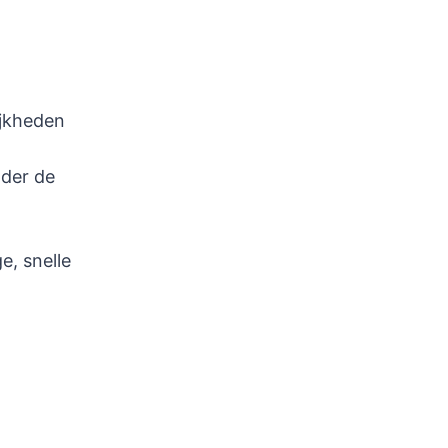
ijkheden
nder de
e, snelle