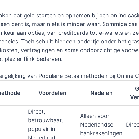
nken dat geld storten en opnemen bij een online cas
n een cent is, maar niets is minder waar. Sommige casi
 keur aan opties, van creditcards tot e-wallets en ze
encies. Toch schuilt hier een addertje onder het gras
ekosten, vertragingen en soms ondoorzichtige voor
 plezier flink bederven.
ergelijking van Populaire Betaalmethoden bij Online C
G
methode
Voordelen
Nadelen
Ver
Direct,
Alleen voor
betrouwbaar,
Nederlandse
Dire
populair in
bankrekeningen
Nederland