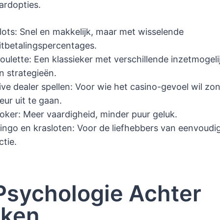
ardopties.
lots: Snel en makkelijk, maar met wisselende
itbetalingspercentages.
oulette: Een klassieker met verschillende inzetmogel
n strategieën.
ive dealer spellen: Voor wie het casino-gevoel wil zo
eur uit te gaan.
oker: Meer vaardigheid, minder puur geluk.
ingo en krasloten: Voor de liefhebbers van eenvoudig
ctie.
Psychologie Achter
ken