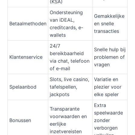
(KSA)
Ondersteuning
Gemakkelijke
van iDEAL,
Betaalmethoden
en snelle
creditcards, e-
transacties
wallets
24/7
Snelle hulp bij
bereikbaarheid
Klantenservice
problemen of
via chat, telefoon
vragen
of e-mail
Slots, live casino,
Variatie en
Spelaanbod
tafelspellen,
plezier voor
jackpots
elke speler
Extra
Transparante
speelwaarde
voorwaarden en
Bonussen
zonder
eerlijke
verborgen
inzetvereisten