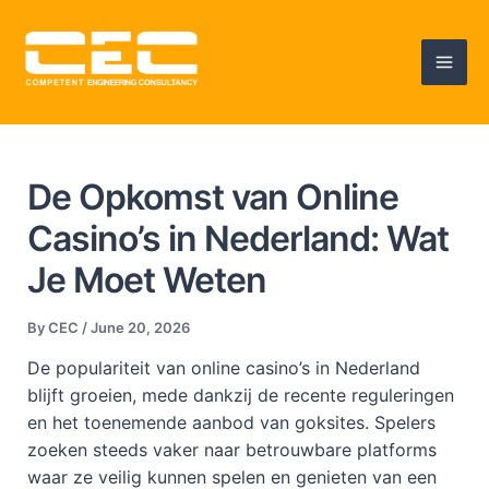
Skip
Post
Mai
to
navigation
Men
content
CEC
De Opkomst van Online
Casino’s in Nederland: Wat
Je Moet Weten
By
CEC
/
June 20, 2026
De populariteit van online casino’s in Nederland
blijft groeien, mede dankzij de recente reguleringen
en het toenemende aanbod van goksites. Spelers
zoeken steeds vaker naar betrouwbare platforms
waar ze veilig kunnen spelen en genieten van een