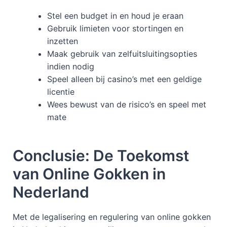
Stel een budget in en houd je eraan
Gebruik limieten voor stortingen en
inzetten
Maak gebruik van zelfuitsluitingsopties
indien nodig
Speel alleen bij casino’s met een geldige
licentie
Wees bewust van de risico’s en speel met
mate
Conclusie: De Toekomst
van Online Gokken in
Nederland
Met de legalisering en regulering van online gokken