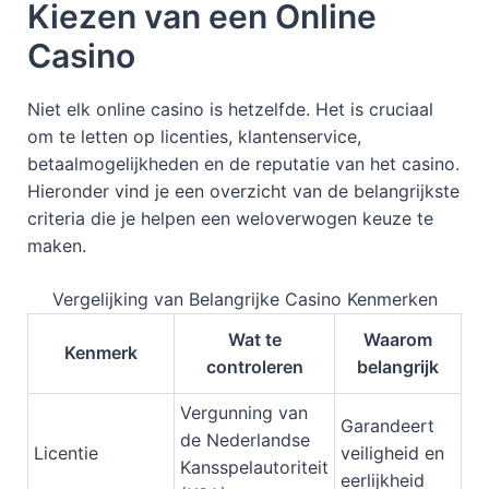
Kiezen van een Online
Casino
Niet elk online casino is hetzelfde. Het is cruciaal
om te letten op licenties, klantenservice,
betaalmogelijkheden en de reputatie van het casino.
Hieronder vind je een overzicht van de belangrijkste
criteria die je helpen een weloverwogen keuze te
maken.
Vergelijking van Belangrijke Casino Kenmerken
Wat te
Waarom
Kenmerk
controleren
belangrijk
Vergunning van
Garandeert
de Nederlandse
Licentie
veiligheid en
Kansspelautoriteit
eerlijkheid