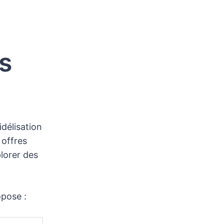
s
délisation
 offres
lorer des
pose :