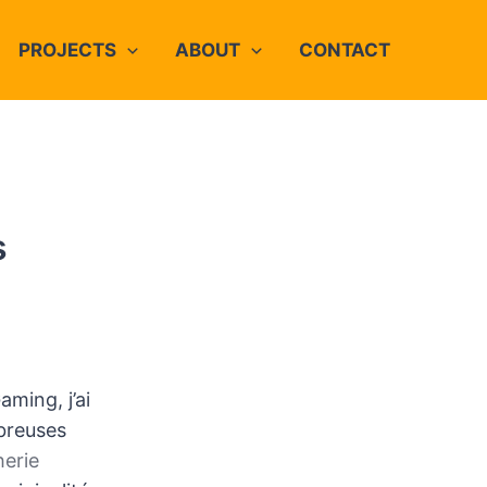
PROJECTS
ABOUT
CONTACT
s
ming, j’ai
breuses
herie