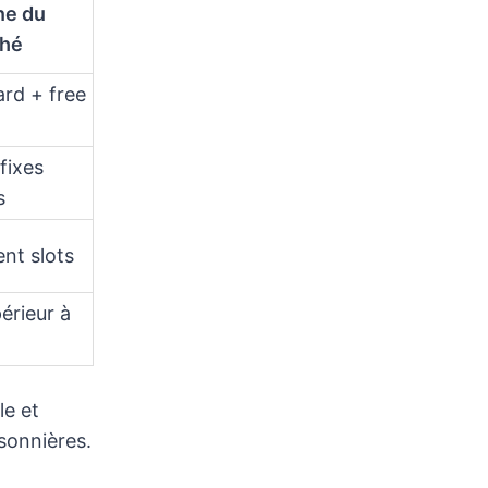
e du
hé
rd + free
fixes
s
nt slots
érieur à
le et
isonnières.