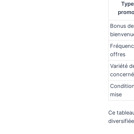
Type
promo
Bonus de
bienvenu
Fréquenc
offres
Variété d
concerné
Conditio
mise
Ce tableau
diversifié