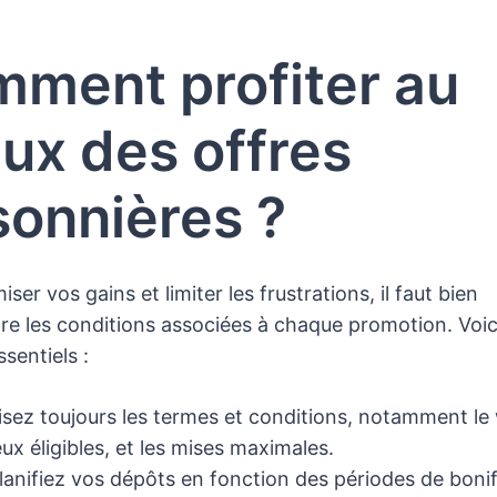
ment profiter au
ux des offres
sonnières ?
iser vos gains et limiter les frustrations, il faut bien
e les conditions associées à chaque promotion. Voic
ssentiels :
isez toujours les termes et conditions, notamment le 
eux éligibles, et les mises maximales.
lanifiez vos dépôts en fonction des périodes de bonif