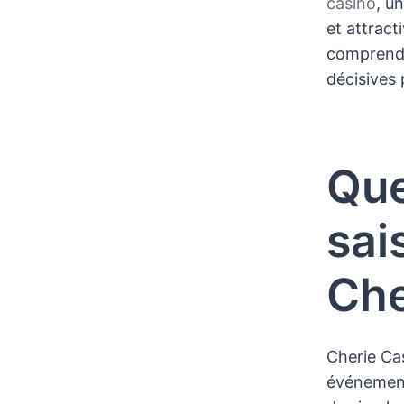
casino
, u
et attract
comprendr
décisives 
Que
sai
Che
Cherie Cas
événement