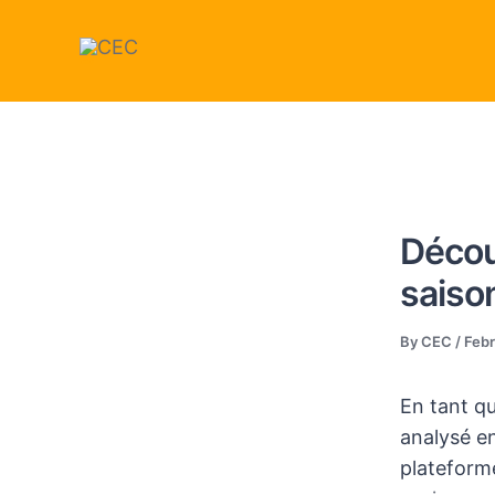
Skip
Post
to
navigation
CEC
content
Décou
saiso
By
CEC
/
Febr
En tant qu
analysé e
plateforme