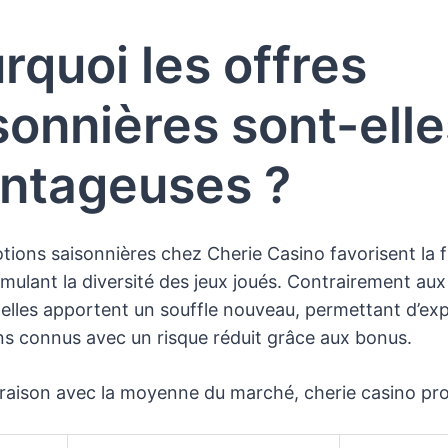
rquoi les offres
sonnières sont-elle
ntageuses ?
ions saisonnières chez Cherie Casino favorisent la fi
imulant la diversité des jeux joués. Contrairement aux
 elles apportent un souffle nouveau, permettant d’exp
ns connus avec un risque réduit grâce aux bonus.
aison avec la moyenne du marché, cherie casino pro