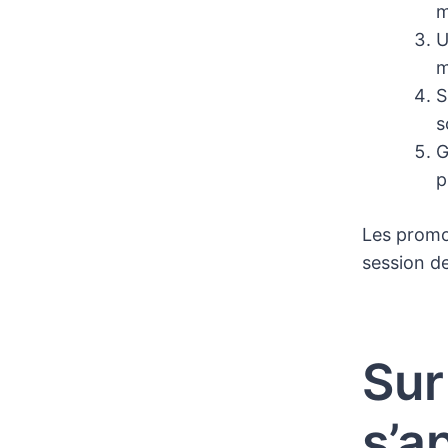
m
U
m
S
s
G
p
Les promo
session de
Sur
s’a