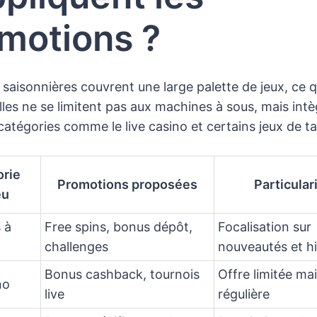
motions ?
 saisonnières couvrent une large palette de jeux, ce q
lles ne se limitent pas aux machines à sous, mais int
catégories comme le live casino et certains jeux de ta
orie
Promotions proposées
Particular
eu
 à
Free spins, bonus dépôt,
Focalisation sur
challenges
nouveautés et hi
Bonus cashback, tournois
Offre limitée ma
no
live
régulière