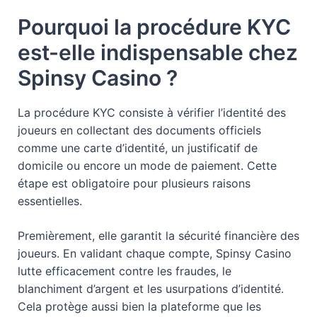
Pourquoi la procédure KYC
est-elle indispensable chez
Spinsy Casino ?
La procédure KYC consiste à vérifier l’identité des
joueurs en collectant des documents officiels
comme une carte d’identité, un justificatif de
domicile ou encore un mode de paiement. Cette
étape est obligatoire pour plusieurs raisons
essentielles.
Premièrement, elle garantit la sécurité financière des
joueurs. En validant chaque compte, Spinsy Casino
lutte efficacement contre les fraudes, le
blanchiment d’argent et les usurpations d’identité.
Cela protège aussi bien la plateforme que les