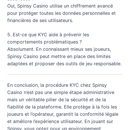
Oui, Spinsy Casino utilise un chiffrement avancé
pour protéger toutes les données personnelles et
financières de ses utilisateurs.
5. Est-ce que KYC aide à prévenir les
comportements problématiques ?
Absolument. En connaissant mieux ses joueurs,
Spinsy Casino peut mettre en place des limites
adaptées et proposer des outils de jeu responsable.
En conclusion, la procédure KYC chez Spinsy
Casino n’est pas une simple étape administrative
mais un véritable pilier de la sécurité et de la
fiabilité de la plateforme. Elle protège à la fois les
joueurs et l’opérateur, garantit la conformité légale
et améliore l’expérience utilisateur. En jouant sur
Spinsy, vous optez pour un environnement