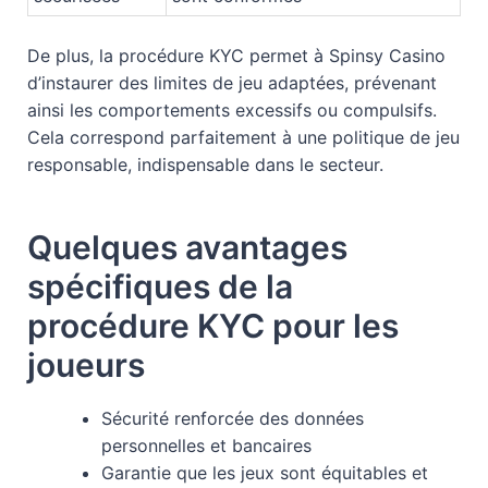
De plus, la procédure KYC permet à Spinsy Casino
d’instaurer des limites de jeu adaptées, prévenant
ainsi les comportements excessifs ou compulsifs.
Cela correspond parfaitement à une politique de jeu
responsable, indispensable dans le secteur.
Quelques avantages
spécifiques de la
procédure KYC pour les
joueurs
Sécurité renforcée des données
personnelles et bancaires
Garantie que les jeux sont équitables et