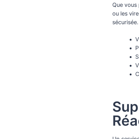
Que vous p
ou les vir
sécurisée.
V
P
S
V
C
Sup
Réa
Un service