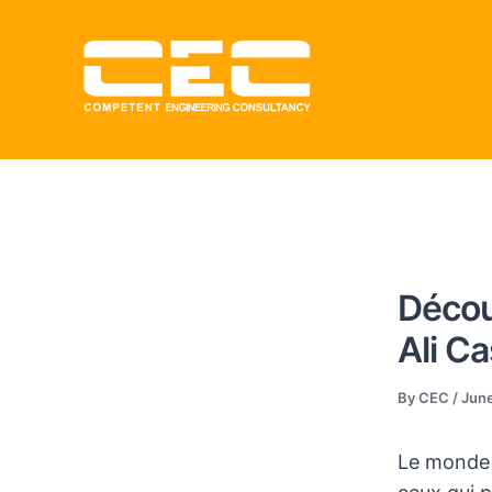
Skip
Post
to
navigation
content
CEC
Décou
Ali C
By
CEC
/
June
Le monde d