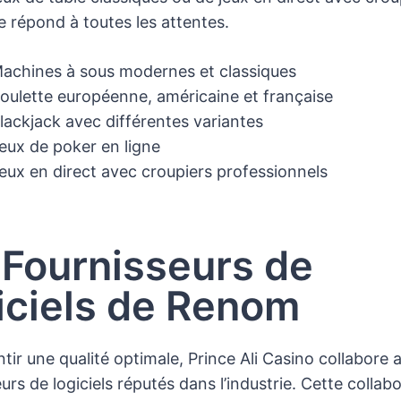
 répond à toutes les attentes.
achines à sous modernes et classiques
oulette européenne, américaine et française
lackjack avec différentes variantes
eux de poker en ligne
eux en direct avec croupiers professionnels
 Fournisseurs de
iciels de Renom
tir une qualité optimale, Prince Ali Casino collabore 
rs de logiciels réputés dans l’industrie. Cette collab