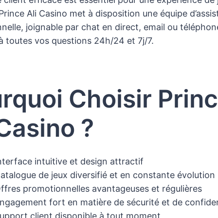
Prince Ali Casino met à disposition une équipe d’assi
nelle, joignable par chat en direct, email ou téléphon
 toutes vos questions 24h/24 et 7j/7.
rquoi Choisir Prin
 Casino ?
nterface intuitive et design attractif
atalogue de jeux diversifié et en constante évolution
ffres promotionnelles avantageuses et régulières
ngagement fort en matière de sécurité et de confiden
upport client disponible à tout moment