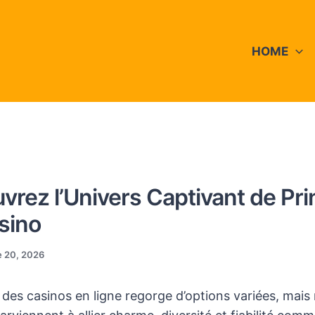
HOME
vrez l’Univers Captivant de Pri
asino
 20, 2026
es casinos en ligne regorge d’options variées, mais 