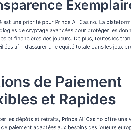
nsparence Exemplair
é est une priorité pour Prince Ali Casino. La plateforme
ologies de cryptage avancées pour protéger les don
es et financières des joueurs. De plus, toutes les tra
illées afin d’assurer une équité totale dans les jeux p
ions de Paiement
xibles et Rapides
iter les dépôts et retraits, Prince Ali Casino offre une 
de paiement adaptées aux besoins des joueurs euro