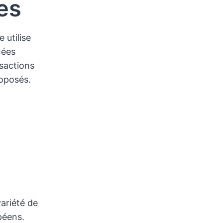
es
 utilise
nées
nsactions
roposés.
variété de
péens.