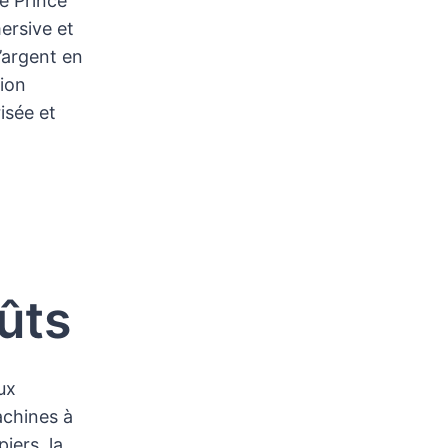
me Prince
ersive et
’argent en
ion
isée et
ûts
ux
achines à
iers, la