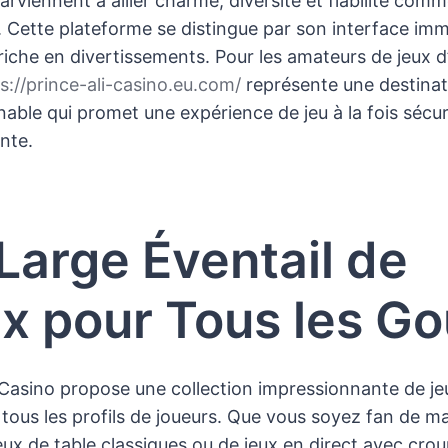
arviennent à allier charme, diversité et fiabilité com
. Cette plateforme se distingue par son interface imm
riche en divertissements. Pour les amateurs de jeux d
s://prince-ali-casino.eu.com/
représente une destinat
able qui promet une expérience de jeu à la fois sécur
nte.
Large Éventail de
x pour Tous les Go
 Casino propose une collection impressionnante de je
tous les profils de joueurs. Que vous soyez fan de m
eux de table classiques ou de jeux en direct avec croup