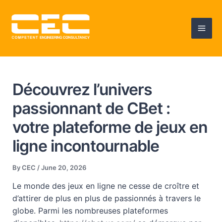
Skip
Post
Mai
to
navigation
Men
content
CEC
Découvrez l’univers
passionnant de CBet :
votre plateforme de jeux en
ligne incontournable
By
CEC
/
June 20, 2026
Le monde des jeux en ligne ne cesse de croître et
d’attirer de plus en plus de passionnés à travers le
globe. Parmi les nombreuses plateformes