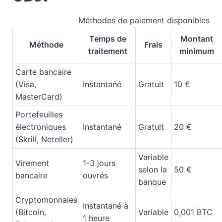
Méthodes de paiement disponibles
Temps de
Montant
Méthode
Frais
traitement
minimum
Carte bancaire
(Visa,
Instantané
Gratuit
10 €
MasterCard)
Portefeuilles
électroniques
Instantané
Gratuit
20 €
(Skrill, Neteller)
Variable
Virement
1-3 jours
selon la
50 €
bancaire
ouvrés
banque
Cryptomonnaies
Instantané à
(Bitcoin,
Variable
0,001 BTC
1 heure