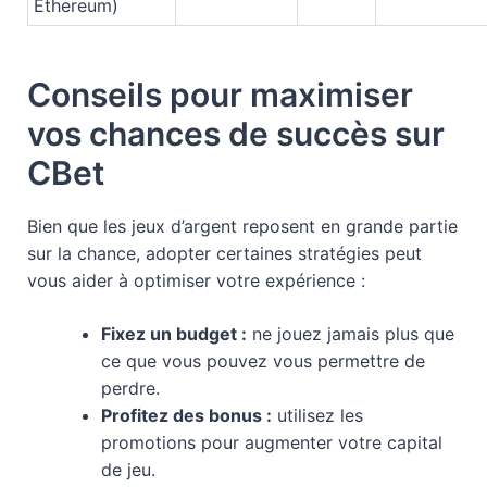
Ethereum)
Conseils pour maximiser
vos chances de succès sur
CBet
Bien que les jeux d’argent reposent en grande partie
sur la chance, adopter certaines stratégies peut
vous aider à optimiser votre expérience :
Fixez un budget :
ne jouez jamais plus que
ce que vous pouvez vous permettre de
perdre.
Profitez des bonus :
utilisez les
promotions pour augmenter votre capital
de jeu.