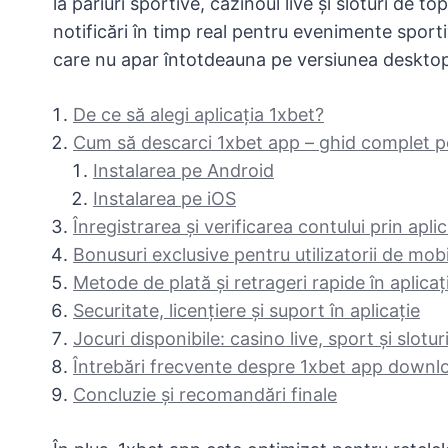
la pariuri sportive, cazinoul live și sloturi de to
notificări în timp real pentru evenimente sport
care nu apar întotdeauna pe versiunea deskto
De ce să alegi aplicația 1xbet?
Cum să descarci 1xbet app – ghid complet 
Instalarea pe Android
Instalarea pe iOS
Înregistrarea și verificarea contului prin aplic
Bonusuri exclusive pentru utilizatorii de mobi
Metode de plată și retrageri rapide în aplicaț
Securitate, licențiere și suport în aplicație
Jocuri disponibile: casino live, sport și slotur
Întrebări frecvente despre 1xbet app downl
Concluzie și recomandări finale