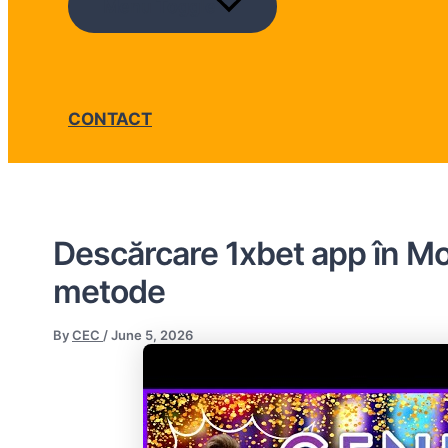
Menu Toggle
CONTACT
Descărcare 1xbet app în Mol
metode
By
CEC
/
June 5, 2026