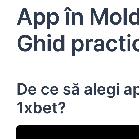
App în Mol
Ghid practi
De ce să alegi ap
1xbet?