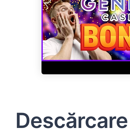
Descărcare