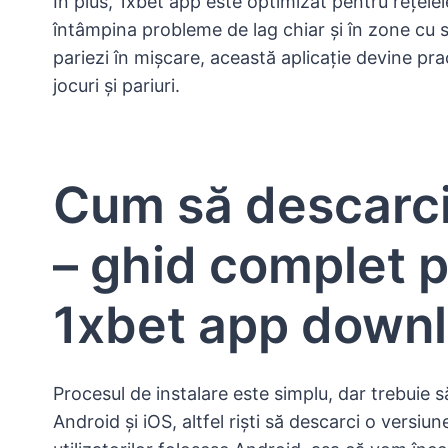
În plus, 1xbet app este optimizat pentru rețelel
întâmpina probleme de lag chiar și în zone cu s
pariezi în mișcare, această aplicație devine pra
jocuri și pariuri.
Cum să descarci
– ghid complet 
1xbet app down
Procesul de instalare este simplu, dar trebuie s
Android și iOS, altfel riști să descarci o versiu