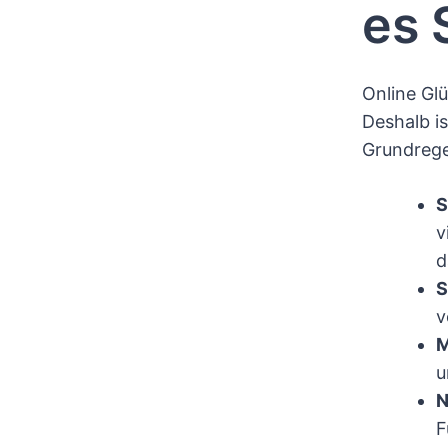
es 
Online Glü
Deshalb i
Grundrege
S
v
d
S
v
M
u
N
F