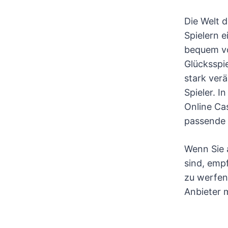
Die Welt d
Spielern 
bequem vo
Glücksspie
stark ver
Spieler. I
Online Cas
passende 
Wenn Sie 
sind, empf
zu werfen.
Anbieter 