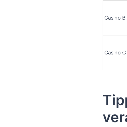
Casino B
Casino C
Tip
ver