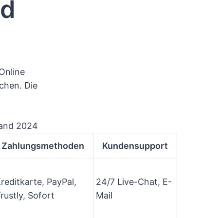
nd
Online
chen. Die
land 2024
Zahlungsmethoden
Kundensupport
reditkarte, PayPal,
24/7 Live-Chat, E-
rustly, Sofort
Mail