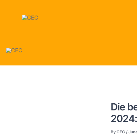
Skip
Post
to
navigation
content
CEC
CEC
Die b
2024:
By
CEC
/
June