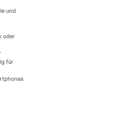
le und
y oder
r
ig für
artphones