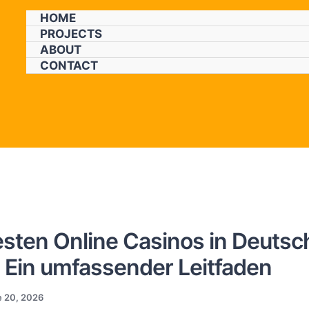
HOME
PROJECTS
ABOUT
CONTACT
esten Online Casinos in Deutsc
 Ein umfassender Leitfaden
 20, 2026