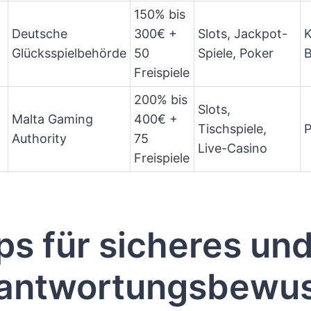
150% bis
Deutsche
300€ +
Slots, Jackpot-
K
Glücksspielbehörde
50
Spiele, Poker
Freispiele
200% bis
Slots,
Malta Gaming
400€ +
Tischspiele,
P
Authority
75
Live-Casino
Freispiele
ps für sicheres un
antwortungsbewu