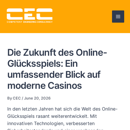
Skip
Post
Mai
to
navigation
Men
content
CEC
Die Zukunft des Online-
Glücksspiels: Ein
umfassender Blick auf
moderne Casinos
By
CEC
/
June 20, 2026
In den letzten Jahren hat sich die Welt des Online-
Glücksspiels rasant weiterentwickelt. Mit
innovativen Technologien, verbesserten