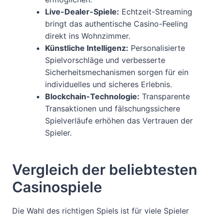
Live-Dealer-Spiele:
Echtzeit-Streaming
bringt das authentische Casino-Feeling
direkt ins Wohnzimmer.
Künstliche Intelligenz:
Personalisierte
Spielvorschläge und verbesserte
Sicherheitsmechanismen sorgen für ein
individuelles und sicheres Erlebnis.
Blockchain-Technologie:
Transparente
Transaktionen und fälschungssichere
Spielverläufe erhöhen das Vertrauen der
Spieler.
Vergleich der beliebtesten
Casinospiele
Die Wahl des richtigen Spiels ist für viele Spieler