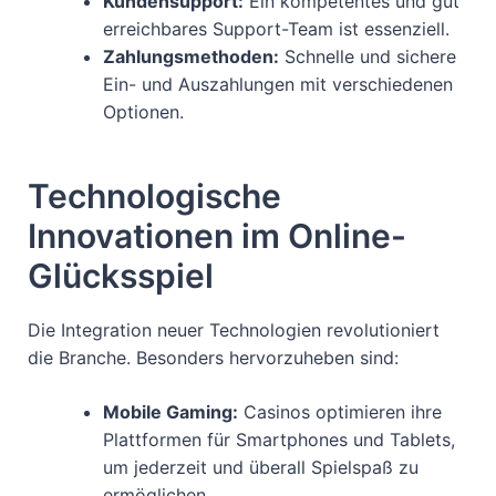
Kundensupport:
Ein kompetentes und gut
erreichbares Support-Team ist essenziell.
Zahlungsmethoden:
Schnelle und sichere
Ein- und Auszahlungen mit verschiedenen
Optionen.
Technologische
Innovationen im Online-
Glücksspiel
Die Integration neuer Technologien revolutioniert
die Branche. Besonders hervorzuheben sind:
Mobile Gaming:
Casinos optimieren ihre
Plattformen für Smartphones und Tablets,
um jederzeit und überall Spielspaß zu
ermöglichen.