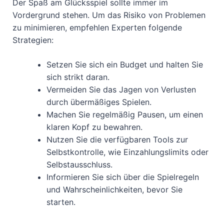
Der Spaß am Glücksspiel sollte immer im
Vordergrund stehen. Um das Risiko von Problemen
zu minimieren, empfehlen Experten folgende
Strategien:
Setzen Sie sich ein Budget und halten Sie
sich strikt daran.
Vermeiden Sie das Jagen von Verlusten
durch übermäßiges Spielen.
Machen Sie regelmäßig Pausen, um einen
klaren Kopf zu bewahren.
Nutzen Sie die verfügbaren Tools zur
Selbstkontrolle, wie Einzahlungslimits oder
Selbstausschluss.
Informieren Sie sich über die Spielregeln
und Wahrscheinlichkeiten, bevor Sie
starten.