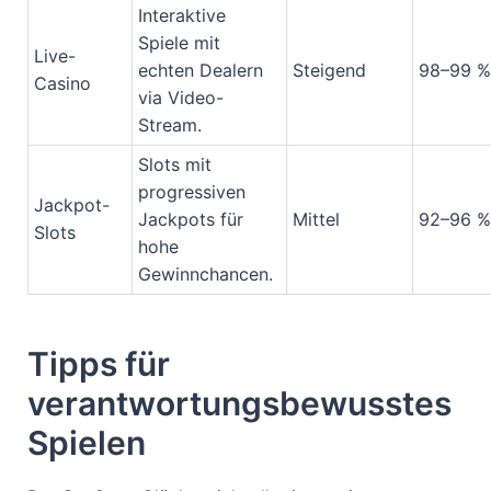
Interaktive
Spiele mit
Live-
echten Dealern
Steigend
98–99 %
Casino
via Video-
Stream.
Slots mit
progressiven
Jackpot-
Jackpots für
Mittel
92–96 %
Slots
hohe
Gewinnchancen.
Tipps für
verantwortungsbewusstes
Spielen