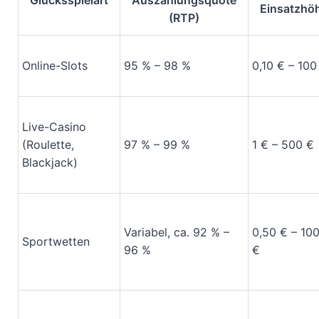
Glücksspielart
Auszahlungsquote
Einsatzhö
(RTP)
Online-Slots
95 % – 98 %
0,10 € – 100
Live-Casino
(Roulette,
97 % – 99 %
1 € – 500 €
Blackjack)
Variabel, ca. 92 % –
0,50 € – 10
Sportwetten
96 %
€