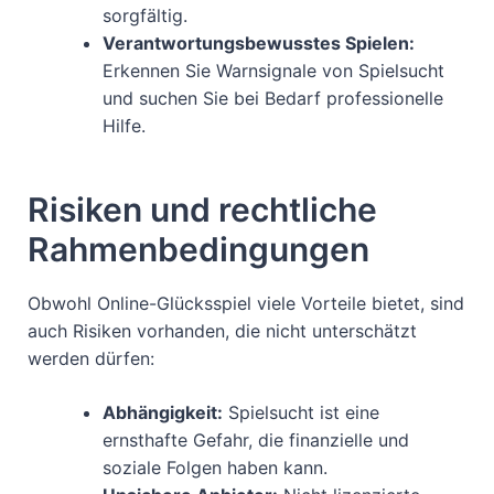
sorgfältig.
Verantwortungsbewusstes Spielen:
Erkennen Sie Warnsignale von Spielsucht
und suchen Sie bei Bedarf professionelle
Hilfe.
Risiken und rechtliche
Rahmenbedingungen
Obwohl Online-Glücksspiel viele Vorteile bietet, sind
auch Risiken vorhanden, die nicht unterschätzt
werden dürfen:
Abhängigkeit:
Spielsucht ist eine
ernsthafte Gefahr, die finanzielle und
soziale Folgen haben kann.