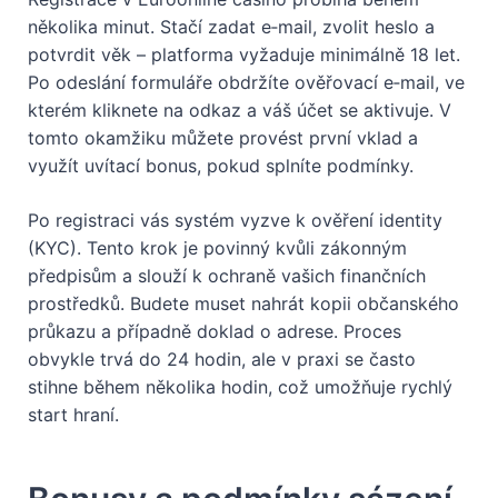
několika minut. Stačí zadat e‑mail, zvolit heslo a
potvrdit věk – platforma vyžaduje minimálně 18 let.
Po odeslání formuláře obdržíte ověřovací e‑mail, ve
kterém kliknete na odkaz a váš účet se aktivuje. V
tomto okamžiku můžete provést první vklad a
využít uvítací bonus, pokud splníte podmínky.
Po registraci vás systém vyzve k ověření identity
(KYC). Tento krok je povinný kvůli zákonným
předpisům a slouží k ochraně vašich finančních
prostředků. Budete muset nahrát kopii občanského
průkazu a případně doklad o adrese. Proces
obvykle trvá do 24 hodin, ale v praxi se často
stihne během několika hodin, což umožňuje rychlý
start hraní.