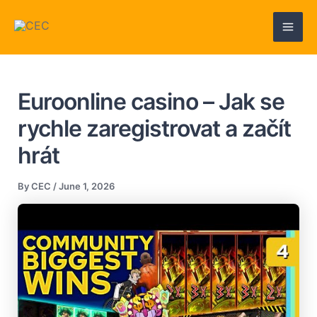
Skip
Post
Mai
to
navigation
CEC
Men
content
Euroonline casino – Jak se
rychle zaregistrovat a začít
hrát
By
CEC
/
June 1, 2026