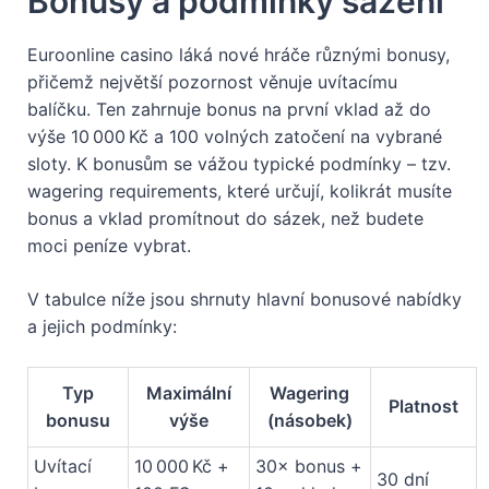
Bonusy a podmínky sázení
Euroonline casino láká nové hráče různými bonusy,
přičemž největší pozornost věnuje uvítacímu
balíčku. Ten zahrnuje bonus na první vklad až do
výše 10 000 Kč a 100 volných zatočení na vybrané
sloty. K bonusům se vážou typické podmínky – tzv.
wagering requirements, které určují, kolikrát musíte
bonus a vklad promítnout do sázek, než budete
moci peníze vybrat.
V tabulce níže jsou shrnuty hlavní bonusové nabídky
a jejich podmínky:
Typ
Maximální
Wagering
Platnost
bonusu
výše
(násobek)
Uvítací
10 000 Kč +
30× bonus +
30 dní