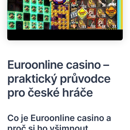
Euroonline casino –
praktický průvodce
pro české hráče
Co je Euroonline casino a
proč si ho všimnout