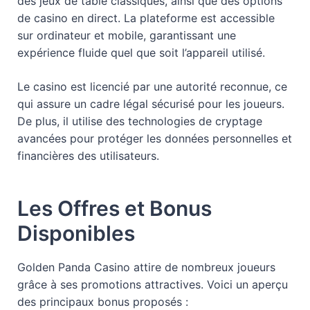
des jeux de table classiques, ainsi que des options
de casino en direct. La plateforme est accessible
sur ordinateur et mobile, garantissant une
expérience fluide quel que soit l’appareil utilisé.
Le casino est licencié par une autorité reconnue, ce
qui assure un cadre légal sécurisé pour les joueurs.
De plus, il utilise des technologies de cryptage
avancées pour protéger les données personnelles et
financières des utilisateurs.
Les Offres et Bonus
Disponibles
Golden Panda Casino attire de nombreux joueurs
grâce à ses promotions attractives. Voici un aperçu
des principaux bonus proposés :