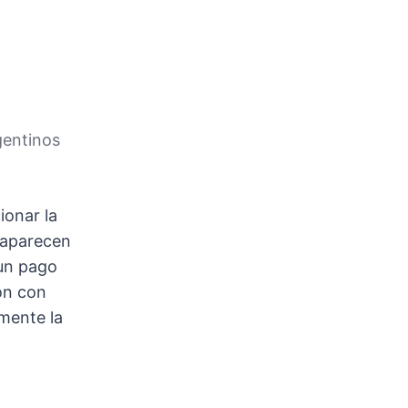
gentinos
ionar la
i aparecen
 un pago
ón con
emente la