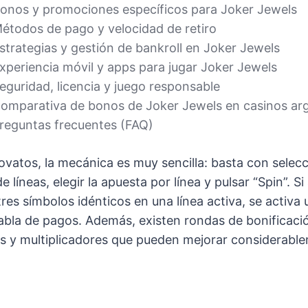
onos y promociones específicos para Joker Jewels
étodos de pago y velocidad de retiro
strategias y gestión de bankroll en Joker Jewels
xperiencia móvil y apps para jugar Joker Jewels
eguridad, licencia y juego responsable
omparativa de bonos de Joker Jewels en casinos ar
reguntas frecuentes (FAQ)
ovatos, la mecánica es muy sencilla: basta con selecc
e líneas, elegir la apuesta por línea y pulsar “Spin”. S
res símbolos idénticos en una línea activa, se activa
tabla de pagos. Además, existen rondas de bonificaci
tis y multiplicadores que pueden mejorar considerabl