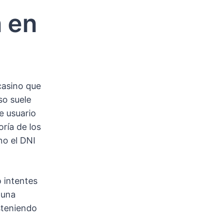
n en
casino que
so suele
e usuario
ría de los
no el DNI
o intentes
 una
osteniendo