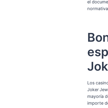
el docume
normativa 
Bon
esp
Jok
Los casin
Joker Jewe
mayoría d
importe de