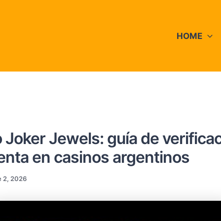
HOME
 Joker Jewels: guía de verifica
enta en casinos argentinos
 2, 2026