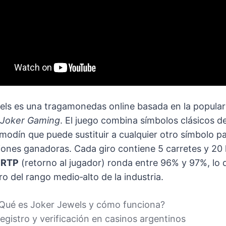
els es una tragamonedas online basada en la popular 
Joker Gaming
. El juego combina símbolos clásicos d
modín que puede sustituir a cualquier otro símbolo p
ones ganadoras. Cada giro contiene 5 carretes y 20 
l
RTP
(retorno al jugador) ronda entre 96% y 97%, lo 
ro del rango medio‑alto de la industria.
Qué es Joker Jewels y cómo funciona?
egistro y verificación en casinos argentinos