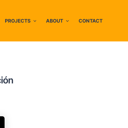
PROJECTS
ABOUT
CONTACT
ción