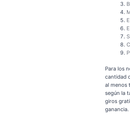
B
M
E
E
S
C
P
Para los n
cantidad d
al menos t
según la 
giros gra
ganancia.